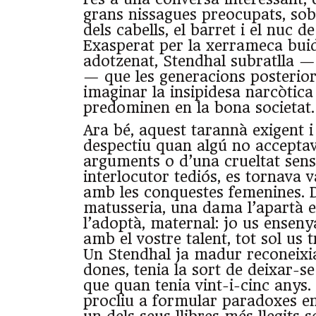
grans nissagues preocupats, sobr
dels cabells, el barret i el nuc d
Exasperat per la xerrameca buida
adotzenat, Stendhal subratlla 
— que les generacions posterio
imaginar la insipidesa narcòtica 
predominen en la bona societat.
Ara bé, aquest tarannà exigent i
despectiu quan algú no acceptav
arguments o d’una crueltat sen
interlocutor tediós, es tornava v
amb les conquestes femenines. 
matusseria, una dama l’apartà e
l’adoptà, maternal: jo us enseny
amb el vostre talent, tot sol us 
Un Stendhal ja madur reconeixi
dones, tenia la sort de deixar-s
que quan tenia vint-i-cinc anys. 
procliu a formular paradoxes en 