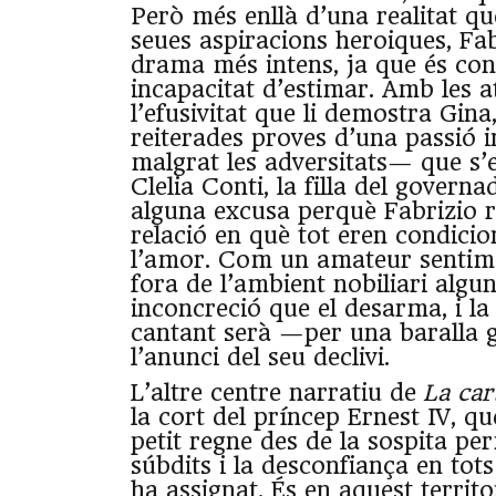
Però més enllà d’una realitat qu
seues aspiracions heroiques, Fab
drama més intens, ja que és con
incapacitat d’estimar. Amb les a
l’efusivitat que li demostra Gina
reiterades proves d’una passió
malgrat les adversitats— que s’
Clelia Conti, la filla del govern
alguna excusa perquè Fabrizio 
relació en què tot eren condicio
l’amor. Com un amateur sentime
fora de l’ambient nobiliari algu
inconcreció que el desarma, i l
cantant serà —per una baralla
l’anunci del seu declivi.
L’altre centre narratiu de
La car
la cort del príncep Ernest IV, qu
petit regne des de la sospita pe
súbdits i la desconfiança en tots
ha assignat. És en aquest territ