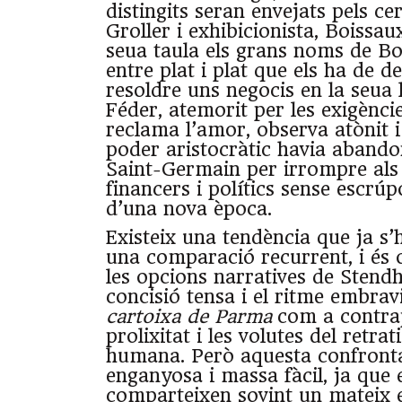
distingits seran envejats pels cerc
Groller i exhibicionista, Boissau
seua taula els grans noms de Bo
entre plat i plat que els ha de 
resoldre uns negocis en la seua l
Féder, atemorit per les exigèncie
reclama l’amor, observa atònit i
poder aristocràtic havia aband
Saint-Germain per irrompre als
financers i polítics sense escrúp
d’una nova època.
Existeix una tendència que ja s’
una comparació recurrent, i és op
les opcions narratives de Stendha
concisió tensa i el ritme embrav
cartoixa de Parma
com a contrap
prolixitat i les volutes del retra
humana. Però aquesta confronta
enganyosa i massa fàcil, ja que 
comparteixen sovint un mateix e