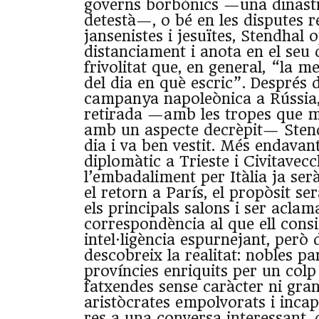
governs borbònics —una dinast
detestà—, o bé en les disputes r
jansenistes i jesuïtes, Stendhal 
distanciament i anota en el seu 
frivolitat que, en general, “la me
del dia en què escric”. Després d
campanya napoleònica a Rússia, 
retirada —amb les tropes que m
amb un aspecte decrèpit— Stend
dia i va ben vestit. Més endavan
diplomàtic a Trieste i Civitavecch
l’embadaliment per Itàlia ja ser
el retorn a París, el propòsit se
els principals salons i ser aclam
correspondència al que ell consi
intel·ligència espurnejant, però 
descobreix la realitat: nobles pa
províncies enriquits per un colp
fatxendes sense caràcter ni gran
aristòcrates empolvorats i inca
res a una conversa interessant,