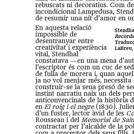
rebuscats ni decoratius. Com dei
incondicional Lampedusa, Stend
de resumir una nit d’amor en u
En aquesta relació
Stendha
impossible de
Records
desentranyar entre
Traducc
creativitat i experiència
LaBreu,
vital, Stendhal
constatava —en una mena d’au
l’escriptor és com un cuc de sed
de fulla de morera i, quan aquell
ja no vol menjar més, necessita e
construir-se la seua presó de s
instint narratiu naix un dels pe
anticonvencinals de la història d
en
El roig i el negre
(1830). Julien
d’un fuster, lector àvid de les
Co
Rousseau i del
Memorial de Sain
contractat per l’alcalde de la po
com a preceptor dels seus fills.