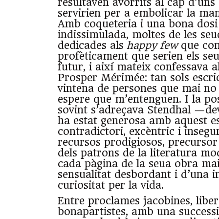
resultaven avorrits al cap d’uns
servirien per a embolicar la man
Amb coqueteria i una bona dosi
indissimulada, moltes de les se
dedicades als
happy few
que con
profèticament que serien els seu
futur, i així mateix confessava a
Prosper Mérimée: tan sols escri
vintena de persones que mai no 
espere que m’entenguen. I la pos
sovint s’adreçava Stendhal —de
ha estat generosa amb aquest esc
contradictori, excèntric i insegu
recursos prodigiosos, precursor 
dels patrons de la literatura mo
cada pàgina de la seua obra ma
sensualitat desbordant i d’una i
curiositat per la vida.
Entre proclames jacobines, libera
bonapartistes, amb una successi