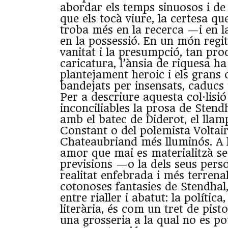
abordar els temps sinuosos i de 
que els tocà viure, la certesa que
troba més en la recerca —i en 
en la possessió. En un món regit
vanitat i la presumpció, tan proc
caricatura, l’ànsia de riquesa ha
plantejament heroic i els grans
bandejats per insensats, caducs 
Per a descriure aquesta col·lisió
inconciliables la prosa de Sten
amb el batec de Diderot, el lla
Constant o del polemista Voltair
Chateaubriand més lluminós. A 
amor que mai es materialitzà se
previsions —o la dels seus pers
realitat enfebrada i més terrenal
cotonoses fantasies de Stendhal
entre rialler i abatut: la polític
literària, és com un tret de pist
una grosseria a la qual no es po