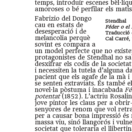
temps, introduir escenes bèl·liqu
amoroses o bé perfilar els matis
Fabrizio del Dongo
Stendhal
cau en estats de
Féder o el 
desesperació i de
Traducció 
melancolia perquè
Cal Carré, 
sovint es compara a
un model perfecte que no existei
protagonistes de Stendhal no sa
desxifrar els codis de la societa
i necessiten la tutela d’alguna
pacient que els agafe de la mà i
se senten extraviats. És també e
novel·la pòstuma i inacabada
Fé
potentat
(1852). L’actriu Rosali
jove pintor les claus per a obrir
senyores de renom que vol retra
per a causar bona impressió és
massa viu, sinó llangorós i vuln
societat que toleraria el lliberti