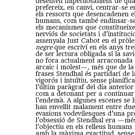
desentén impetuosament de quad
prefereix, en canvi, centrar-se e
els ressorts que desencadenen e
humans, com també endinsar-s
els mecanismes que constitueixe
nerviós de societats i d’instituc
assenyala Just Cabot en el pròle
negre
que escriví en els anys tr
de ser lectura obligada si la sa
no fora actualment arraconada
arcaic i molest—, més que de la 
frases Stendhal és partidari de l
vigorós i intuïtiu, sense planific
l’últim paràgraf del dia anterior
com a detonant per a continuar 
l’endemà. A algunes escenes se l
han envellit malament entre due
evasions vodevilesques d’una pr
l’obsessió de Stendhal era —mé
l’objectiu en els relleus humans 
amb la màxima exactitud, sense 