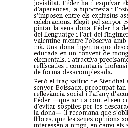
jovialitat. Féder ha d’esquivar el
d’aparences, la hipocresia i l’os
s’imposen entre els exclusius ass
celebracions. Elegit pel senyor 
pintar la seua dona, Féder ha de 
del llenguatge i l’art del fingime
Valentine mentre l’observa amb e
mà. Una dona ingènua que desco
educada en un convent de mon
elementals, i atractiva precisame
relliscades i comentaris inofens
de forma desacomplexada.
Però el traç satíric de Stendhal 
senyor Boissaux, preocupat tan 
rellevància social i l’afany d’ac
Féder —que actua com el seu co
d’evitar sospites per les descar
la dona— li recomana que s’obl
llibres, que les seues opinions s
interessen a ningú, en canvi els