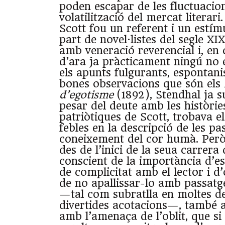
poden escapar de les fluctuacion
volatilització del mercat literari
Scott fou un referent i un estí
part de novel·listes del segle XIX
amb veneració reverencial i, en 
d’ara ja pràcticament ningú no el
els apunts fulgurants, espontanis
bones observacions que són els
d’egotisme
(1892), Stendhal ja s
pesar del deute amb les històri
patriòtiques de Scott, trobava el
febles en la descripció de les pas
coneixement del cor humà. Però
des de l’inici de la seua carrera
conscient de la importància d’e
de complicitat amb el lector i d’
de no apallissar-lo amb passatg
—tal com subratlla en moltes de
divertides acotacions—, també a
amb l’amenaça de l’oblit, que si 