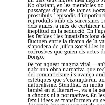
un dels seus llibres més llegits 
No obstant, en les memòries no
passatges dignes de James Bosw
prostíbuls i episodis d’impotènc
reproduïts amb els sarcasmes roe
dels amics, a més de certificar 
ineptitud en la seducció. En l’ap
les ferides i les insatisfaccions 
fluctuen entre la tirania de la v
s’apodera de Julien Sorel i les i
corrosives que guien els actes d
Dongo.
De tot aquest magma vital —anh
naix una obra narrativa que re
del romanticisme i s’avança am
estètiques que s’eixamplaran amb
naturalisme. Stendhal, en molts
també en el literari—, va a la se
a cànons ni a normatives. En les
fets i idees es transformen en s