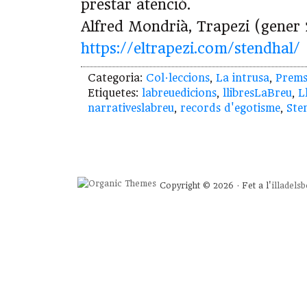
prestar atenció.
Alfred Mondrià, Trapezi (gener
https://eltrapezi.com/stendhal/
Categoria:
Col·leccions
,
La intrusa
,
Prem
Etiquetes:
labreuedicions
,
llibresLaBreu
,
L
narrativeslabreu
,
records d'egotisme
,
Ste
Copyright © 2026 · Fet a l'
illadels