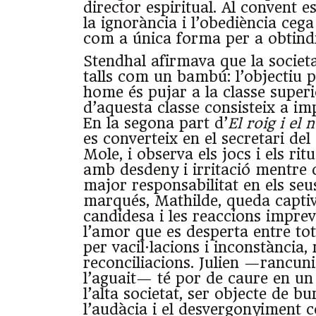
director espiritual. Al convent e
la ignorància i l’obediència ceg
com a única forma per a obtind
Stendhal afirmava que la societa
talls com un bambú: l’objectiu p
home és pujar a la classe superio
d’aquesta classe consisteix a im
En la segona part d’
El roig i el 
es converteix en el secretari de
Mole, i observa els jocs i els rit
amb desdeny i irritació mentre
major responsabilitat en els seus 
marqués, Mathilde, queda captiv
candidesa i les reaccions imprevi
l’amor que es desperta entre to
per vacil·lacions i inconstància, 
reconciliacions. Julien —rancun
l’aguait— té por de caure en un 
l’alta societat, ser objecte de bur
l’audàcia i el desvergonyiment 