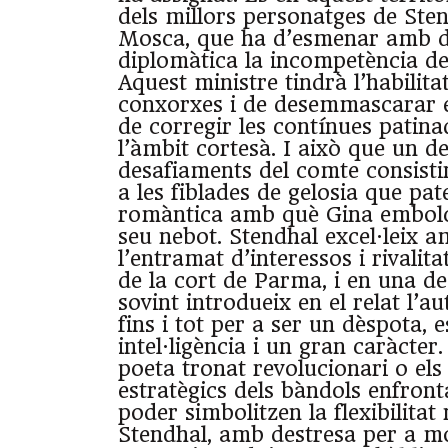
dels millors personatges de Sten
Mosca, que ha d’esmenar amb d
diplomàtica la incompetència de
Aquest ministre tindrà l’habilita
conxorxes i de desemmascarar 
de corregir les contínues patina
l’àmbit cortesà. I això que un de
desafiaments del comte consist
a les fiblades de gelosia que pat
romàntica amb què Gina embolca
seu nebot. Stendhal excel·leix a
l’entramat d’interessos i rivali
de la cort de Parma, i en una d
sovint introdueix en el relat l’a
fins i tot per a ser un dèspota, e
intel·ligència i un gran caràcter
poeta tronat revolucionari o el
estratègics dels bàndols enfronta
poder simbolitzen la flexibilitat
Stendhal, amb destresa per a mo