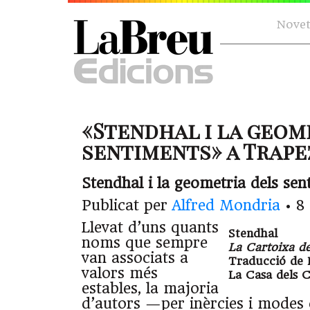
Novet
«Stendhal i la geom
sentiments» a Trapez
Stendhal i la geometria dels sen
Publicat per
Alfred Mondria
•
8
Llevat d’uns quants
Stendhal
noms que sempre
La Cartoixa d
van associats a
Traducció de 
valors més
La Casa dels C
estables, la majoria
d’autors —per inèrcies i modes