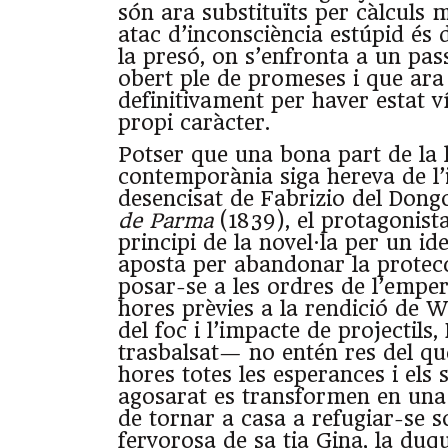
són ara substituïts per càlculs 
atac d’inconsciència estúpid és d
la presó, on s’enfronta a un pass
obert ple de promeses i que ara 
definitivament per haver estat v
propi caràcter.
Potser que una bona part de la l
contemporània siga hereva de l’
desencisat de Fabrizio del Dong
de Parma
(1839), el protagonista
principi de la novel·la per un id
aposta per abandonar la protecc
posar-se a les ordres de l’emper
hores prèvies a la rendició de W
del foc i l’impacte de projectils
trasbalsat— no entén res del qu
hores totes les esperances i els
agosarat es transformen en una 
de tornar a casa a refugiar-se s
fervorosa de sa tia Gina, la duq