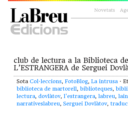
Novetats
Ag
club de lectura a la Biblioteca 
L’ESTRANGERA de Serguei Dovlàt
Sota
Col·leccions
,
FotoBlog
,
La intrusa
· E
biblioteca de martorell
,
biblioteques
,
bibl
lectura
,
dovlàtov
,
l'estrangera
,
labreu
,
lai
narrativeslabreu
,
Serguei Dovlàtov
,
traduc