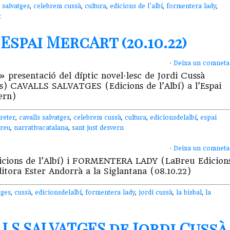
 salvatges
,
celebrem cussà
,
cultura
,
edicions de l'albí
,
formentera lady
,
t
Espai MercArt (20.10.22)
·
Deixa un comneta
c» presentació del díptic novel·lesc de Jordi Cussà
 CAVALLS SALVATGES (Edicions de l’Albí) a l’Espai
ern)
breter
,
cavalls salvatges
,
celebrem cussà
,
cultura
,
edicionsdelalbí
,
espai
Breu
,
narrativacatalana
,
sant just desvern
·
Deixa un comneta
cions de l’Albí) i FORMENTERA LADY (LaBreu Edicion
itora Ester Andorrà a la Siglantana (08.10.22)
tges
,
cussà
,
edicionsdelalbí
,
formentera lady
,
jordi cussà
,
la bisbal
,
la
LS SALVATGES de Jordi Cussà