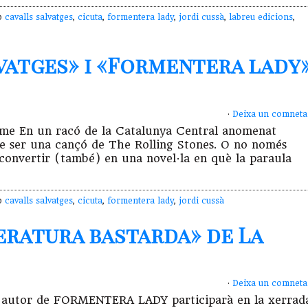
mb
cavalls salvatges
,
cicuta
,
formentera lady
,
jordi cussà
,
labreu edicions
,
lvatges» i «Formentera lady
·
Deixa un comneta
abisme En un racó de la Catalunya Central anomenat
de ser una cançó de The Rolling Stones. O no només
va convertir (també) en una novel·la en què la paraula
mb
cavalls salvatges
,
cicuta
,
formentera lady
,
jordi cussà
teratura bastarda» de La
·
Deixa un comneta
sà, autor de FORMENTERA LADY participarà en la xerrad