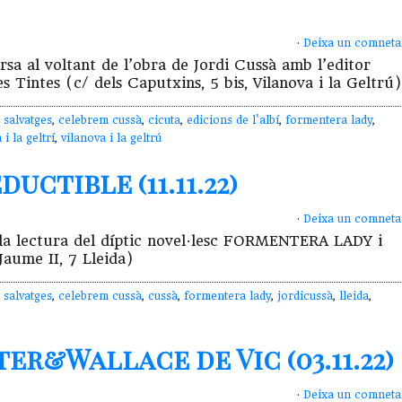
·
Deixa un comneta
a al voltant de l’obra de Jordi Cussà amb l’editor
s Tintes (c/ dels Caputxins, 5 bis, Vilanova i la Geltrú)
 salvatges
,
celebrem cussà
,
cicuta
,
edicions de l'albí
,
formentera lady
,
 i la geltrí
,
vilanova i la geltrú
uctible (11.11.22)
·
Deixa un comneta
a lectura del díptic novel·lesc FORMENTERA LADY i
aume II, 7 Lleida)
 salvatges
,
celebrem cussà
,
cussà
,
formentera lady
,
jordicussà
,
lleida
,
er&Wallace de Vic (03.11.22)
·
Deixa un comneta