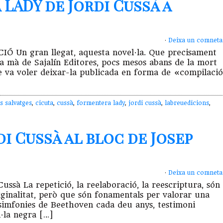
LADY de Jordi Cussà a
·
Deixa un comneta
n gran llegat, aquesta novel·la. Que precisament
 la mà de Sajalín Editores, pocs mesos abans de la mort
ue va voler deixar-la publicada en forma de «compilació
s salvatges
,
cicuta
,
cussà
,
formentera lady
,
jordi cussà
,
labreuedicions
,
i Cussà al bloc de Josep
·
Deixa un comneta
ussà La repetició, la reelaboració, la reescriptura, són
iginalitat, però que són fonamentals per valorar una
s simfonies de Beethoven cada deu anys, testimoni
l·la negra […]