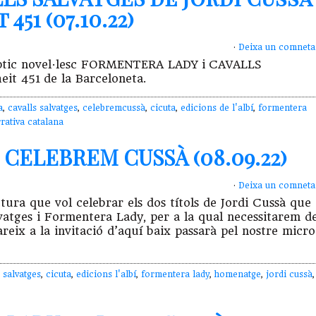
51 (07.10.22)
·
Deixa un comneta
 díptic novel·lesc FORMENTERA LADY i CAVALLS
it 451 de la Barceloneta.
a
,
cavalls salvatges
,
celebremcussà
,
cicuta
,
edicions de l'albí
,
formentera
rativa catalana
 CELEBREM CUSSÀ (08.09.22)
·
Deixa un comneta
ctura que vol celebrar els dos títols de Jordi Cussà que
alvatges i Formentera Lady, per a la qual necessitarem d
reix a la invitació d’aquí baix passarà pel nostre micro
 salvatges
,
cicuta
,
edicions l'albí
,
formentera lady
,
homenatge
,
jordi cussà
,