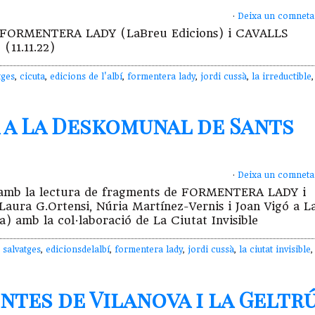
·
Deixa un comneta
ussà FORMENTERA LADY (LaBreu Edicions) i CAVALLS
ble (11.11.22)
tges
,
cicuta
,
edicions de l'albí
,
formentera lady
,
jordi cussà
,
la irreductible
,
 a La Deskomunal de Sants
·
Deixa un comneta
sà amb la lectura de fragments de FORMENTERA LADY i
ra G.Ortensi, Núria Martínez-Vernis i Joan Vigó a L
) amb la col·laboració de La Ciutat Invisible
 salvatges
,
edicionsdelalbí
,
formentera lady
,
jordi cussà
,
la ciutat invisible
,
ntes de Vilanova i la Geltr