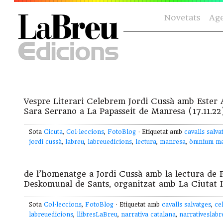
Novetats
Ag
Vespre Literari Celebrem Jordi Cussà amb Ester 
Sara Serrano a La Papasseit de Manresa (17.11.22
Sota
Cicuta
,
Col·leccions
,
FotoBlog
· Etiquetat amb
cavalls salva
jordi cussà
,
labreu
,
labreuedicions
,
lectura
,
manresa
,
òmnium ma
de l’homenatge a Jordi Cussà amb la lectura 
Deskomunal de Sants, organitzat amb La Ciutat I
Sota
Col·leccions
,
FotoBlog
· Etiquetat amb
cavalls salvatges
,
ce
labreuedicions
,
llibresLaBreu
,
narrativa catalana
,
narrativeslabr