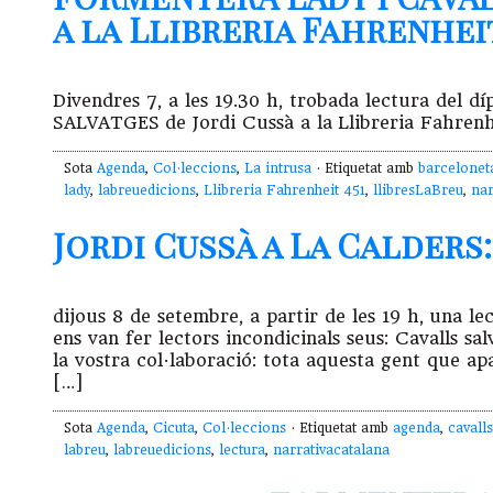
a la Llibreria Fahrenheit 4
Divendres 7, a les 19.30 h, trobada lectura del
SALVATGES de Jordi Cussà a la Llibreria Fahrenhe
Sota
Agenda
,
Col·leccions
,
La intrusa
· Etiquetat amb
barcelonet
lady
,
labreuedicions
,
Llibreria Fahrenheit 451
,
llibresLaBreu
,
nar
Jordi Cussà a La Calders:
dijous 8 de setembre, a partir de les 19 h, una le
ens van fer lectors incondicinals seus: Cavalls s
la vostra col·laboració: tota aquesta gent que apa
[…]
Sota
Agenda
,
Cicuta
,
Col·leccions
· Etiquetat amb
agenda
,
cavalls
labreu
,
labreuedicions
,
lectura
,
narrativacatalana