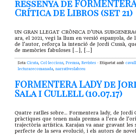
ressenya de FORMENTERA 
Crítica de Libros (set 21)
UN GRAN LLEGAT CRÒNICA D’UNA SUBGENERACIÓ U
ara, el 2021, vegi la llum en versió espanyola, de
de l’autor, reforça la intenció de Jordi Cussà, q
de memòries fabuloses […], […]
Sota
Cicuta
,
Col·leccions
,
Premsa
,
Revistes
· Etiquetat amb
cavall
lecturarecomanada
,
narrativeslabreu
FORMENTERA LADY de Jord
Sala i Cullell (10.07.17)
Quatre ratlles sobre… Formentera lady, de Jordi C
pràctiques que tenen mala premsa a l’era de l’or
trajectòria artística. Karajan va anar gravant le
perfecte de la seva evolució, i els autors de nove