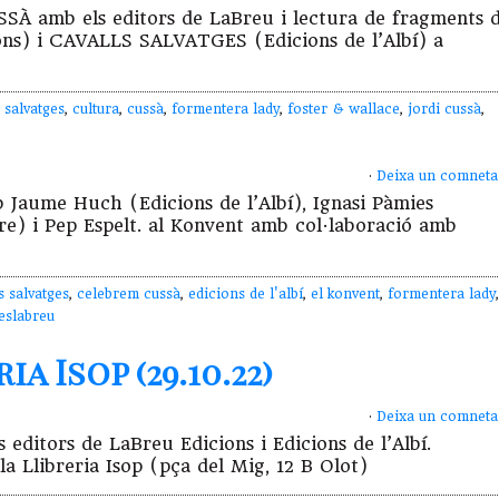
SÀ amb els editors de LaBreu i lectura de fragments 
s) i CAVALLS SALVATGES (Edicions de l’Albí) a
 salvatges
,
cultura
,
cussà
,
formentera lady
,
foster & wallace
,
jordi cussà
,
·
Deixa un comneta
aume Huch (Edicions de l’Albí), Ignasi Pàmies
e) i Pep Espelt. al Konvent amb col·laboració amb
s salvatges
,
celebrem cussà
,
edicions de l'albí
,
el konvent
,
formentera lady
,
eslabreu
 Isop (29.10.22)
·
Deixa un comneta
editors de LaBreu Edicions i Edicions de l’Albí.
la Llibreria Isop (pça del Mig, 12 B Olot)