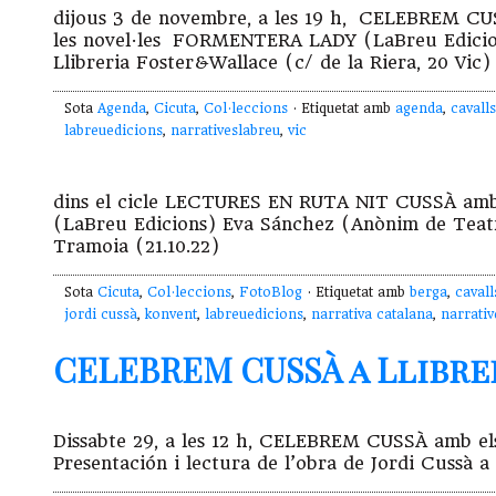
dijous 3 de novembre, a les 19 h, CELEBREM CUS
les novel·les FORMENTERA LADY (LaBreu Edicion
Llibreria Foster&Wallace (c/ de la Riera, 20 Vic)
Sota
Agenda
,
Cicuta
,
Col·leccions
· Etiquetat amb
agenda
,
cavalls
labreuedicions
,
narrativeslabreu
,
vic
dins el cicle LECTURES EN RUTA NIT CUSSÀ amb J
(LaBreu Edicions) Eva Sánchez (Anònim de Teatr
Tramoia (21.10.22)
Sota
Cicuta
,
Col·leccions
,
FotoBlog
· Etiquetat amb
berga
,
cavall
jordi cussà
,
konvent
,
labreuedicions
,
narrativa catalana
,
narrativ
CELEBREM CUSSÀ a Llibreria
Dissabte 29, a les 12 h, CELEBREM CUSSÀ amb els 
Presentación i lectura de l’obra de Jordi Cussà a 