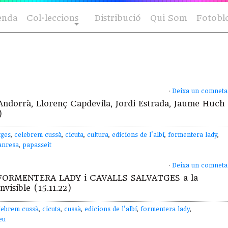
enda
Col·leccions
Distribució
Qui Som
Fotobl
·
Deixa un comneta
Andorrà, Llorenç Capdevila, Jordi Estrada, Jaume Huch 
)
tges
,
celebrem cussà
,
cicuta
,
cultura
,
edicions de l'albí
,
formentera lady
,
nresa
,
papasseit
·
Deixa un comneta
de FORMENTERA LADY i CAVALLS SALVATGES a la
nvisible (15.11.22)
lebrem cussà
,
cicuta
,
cussà
,
edicions de l'albí
,
formentera lady
,
eu