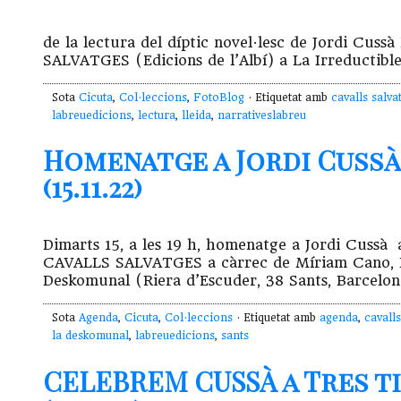
de la lectura del díptic novel·lesc de Jordi C
SALVATGES (Edicions de l’Albí) a La Irreducti
Sota
Cicuta
,
Col·leccions
,
FotoBlog
· Etiquetat amb
cavalls salva
labreuedicions
,
lectura
,
lleida
,
narrativeslabreu
Homenatge a Jordi Cussà
(15.11.22)
Dimarts 15, a les 19 h, homenatge a Jordi Cus
CAVALLS SALVATGES a càrrec de Míriam Cano, Lau
Deskomunal (Riera d’Escuder, 38 Sants, Barcelona
Sota
Agenda
,
Cicuta
,
Col·leccions
· Etiquetat amb
agenda
,
cavalls
la deskomunal
,
labreuedicions
,
sants
CELEBREM CUSSÀ a Tres ti