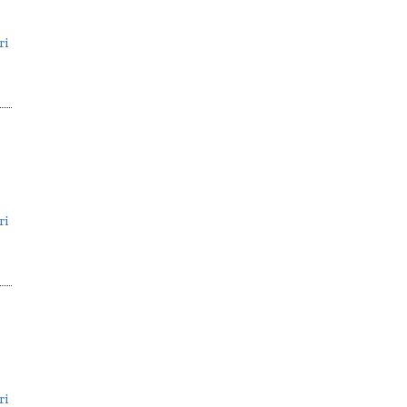
ri
ri
ri