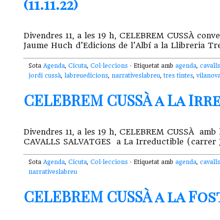
(11.11.22)
Divendres 11, a les 19 h, CELEBREM CUSSÀ convers
Jaume Huch d’Edicions de l’Albí a la Llibreria Tre
Sota
Agenda
,
Cicuta
,
Col·leccions
· Etiquetat amb
agenda
,
cavalls
jordi cussà
,
labreuedicions
,
narrativeslabreu
,
tres tintes
,
vilanova
CELEBREM CUSSÀ a La Irred
Divendres 11, a les 19 h, CELEBREM CUSSÀ amb l
CAVALLS SALVATGES a La Irreductible (carrer J
Sota
Agenda
,
Cicuta
,
Col·leccions
· Etiquetat amb
agenda
,
cavalls
narrativeslabreu
CELEBREM CUSSÀ a la Fost