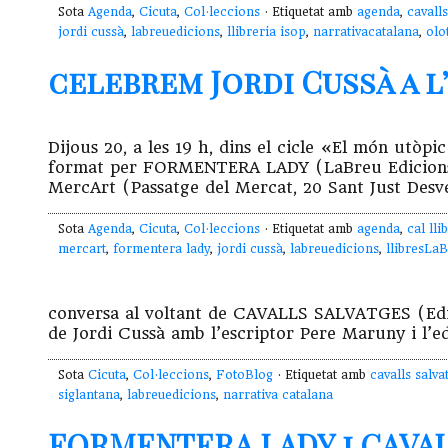
Sota
Agenda
,
Cicuta
,
Col·leccions
· Etiquetat amb
agenda
,
cavalls
jordi cussà
,
labreuedicions
,
llibreria isop
,
narrativacatalana
,
olo
celebrem Jordi Cussà a l’
Dijous 20, a les 19 h, dins el cicle «El món utòpi
format per FORMENTERA LADY (LaBreu Edicions)
MercArt (Passatge del Mercat, 20 Sant Just Desv
Sota
Agenda
,
Cicuta
,
Col·leccions
· Etiquetat amb
agenda
,
cal lli
mercart
,
formentera lady
,
jordi cussà
,
labreuedicions
,
llibresLa
conversa al voltant de CAVALLS SALVATGES (Edi
de Jordi Cussà amb l’escriptor Pere Maruny i l’ed
Sota
Cicuta
,
Col·leccions
,
FotoBlog
· Etiquetat amb
cavalls salva
siglantana
,
labreuedicions
,
narrativa catalana
FORMENTERA LADY i CAVAL