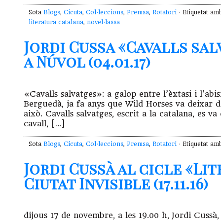
Sota
Blogs
,
Cicuta
,
Col·leccions
,
Premsa
,
Rotatori
· Etiquetat a
literatura catalana
,
novel·lassa
Jordi Cussa «Cavalls sa
a Núvol (04.01.17)
«Cavalls salvatges»: a galop entre l’èxtasi i l’
Berguedà, ja fa anys que Wild Horses va deixar 
això. Cavalls salvatges, escrit a la catalana, es 
cavall, […]
Sota
Blogs
,
Cicuta
,
Col·leccions
,
Premsa
,
Rotatori
· Etiquetat a
Jordi Cussà al cicle «Li
Ciutat Invisible (17.11.16)
dijous 17 de novembre, a les 19.00 h, Jordi Cus