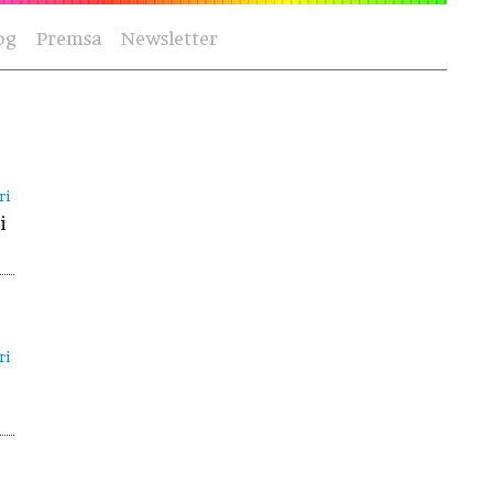
og
Premsa
Newsletter
ri
i
ri