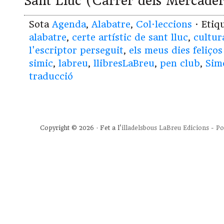
Sant Lluc (Carrer dels Mercader
Sota
Agenda
,
Alabatre
,
Col·leccions
· Etiq
alabatre
,
certe artístic de sant lluc
,
cultur
l'escriptor perseguit
,
els meus dies feliço
simic
,
labreu
,
llibresLaBreu
,
pen club
,
Sim
traducció
Copyright © 2026 · Fet a l'
illadelsbous
LaBreu Edicions
-
Po