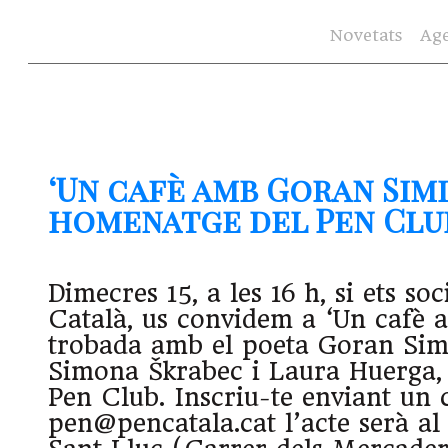
Novetats
Ag
‘Un cafè amb Goran Simi
homenatge del Pen Club (
Dimecres 15, a les 16 h, si ets so
Català, us convidem a ‘Un cafè 
trobada amb el poeta Goran Sim
Simona Škrabec i Laura Huerga, 
Pen Club. Inscriu-te enviant un 
pen@pencatala.cat l’acte serà al 