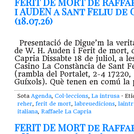
FERIT DE MORT de Raffa
i AUDEN a Sant Feliu de 
(18.07.26)
Presentació de Digue’m la verit
de W. H. Auden i Ferit de mort, 
Capria Dissabte 18 de juliol, a le
Casino La Constància de Sant Fe
(rambla del Portalet, 2-4 17220,
Guíxols). Què tenen en comú la 
Sota
Agenda
,
Col·leccions
,
La intrusa
· Et
reher
,
ferit de mort
,
labreuedicions
,
laint
italiana
,
Raffaele La Capria
FERIT DE MORT de Raffa