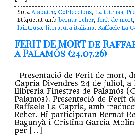
Sota
Alabatre
,
Col·leccions
,
La intrusa
,
Pr
Etiquetat amb
bernar reher
,
ferit de mort
laintrusa
,
literatura italiana
,
Raffaele La C
FERIT DE MORT de Raffa
a Palamós (24.07.26)
Presentació de Ferit de mort, d
Capria Divendres 24 de juliol, a l
llibreria Finestres de Palamós (
Palamós). Presentació de Ferit d
Raffaele La Capria, amb traducc
Reher. Hi participaran Bernat Re
Bagunyà i Cristina Garcia Molin
per […]