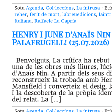
Sota
Agenda
,
Col·leccions
,
La intrusa
· Et
reher
,
ferit de mort
,
labreuedicions
,
laint
italiana
,
Raffaele La Capria
HENRY I JUNE d’Anaïs Nin 
Palafrugell! (25.07.2026)
Benvolguts, La crítica ha rebut
una de les obres més lliures, lúc
d’Anaïs Nin. A partir dels seus di
reconstrueix la trobada amb Hen
Mansfield i converteix el desig, l
i la descoberta de la pròpia ident
del relat. La […]
Sota
Agenda
,
Col·leccions
,
La intrusa
· Et