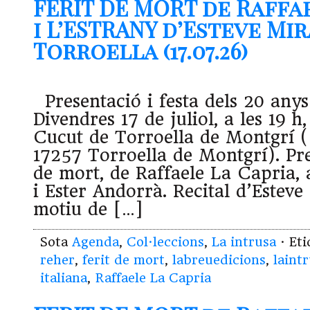
FERIT DE MORT de Raffa
i L’ESTRANY d’Esteve Mir
Torroella (17.07.26)
Presentació i festa dels 20 any
Divendres 17 de juliol, a les 19 h, 
Cucut de Torroella de Montgrí (C
17257 Torroella de Montgrí). Pre
de mort, de Raffaele La Capria,
i Ester Andorrà. Recital d’Estev
motiu de […]
Sota
Agenda
,
Col·leccions
,
La intrusa
· Et
reher
,
ferit de mort
,
labreuedicions
,
laint
italiana
,
Raffaele La Capria