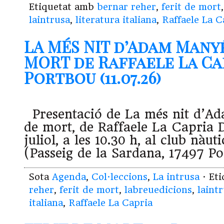
Etiquetat amb
bernar reher
,
ferit de mort
laintrusa
,
literatura italiana
,
Raffaele La C
LA MÉS NIT d’Adam Manyé
MORT de Raffaele La Ca
Portbou (11.07.26)
Presentació de La més nit d’Ad
de mort, de Raffaele La Capria D
juliol, a les 10.30 h, al club nàu
(Passeig de la Sardana, 17497 P
Sota
Agenda
,
Col·leccions
,
La intrusa
· Et
reher
,
ferit de mort
,
labreuedicions
,
laint
italiana
,
Raffaele La Capria