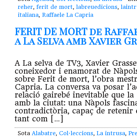
reher
,
ferit de mort
,
labreuedicions
,
laint
italiana
,
Raffaele La Capria
FERIT DE MORT de Raffa
a La Selva amb Xavier G
A La selva de TV3, Xavier Grasse
coneixedor i enamorat de Nàpols
sobre Ferit de mort, l’obra mest
Capria. La conversa va posar l’a
relació gairebé inevitable que la 
amb la ciutat: una Nàpols fascin
contradictòria, capaç de retenir 
tant com […]
Sota
Alabatre
,
Col·leccions
,
La intrusa
,
Pr