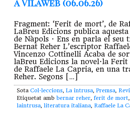
a Vilaweb (06.06.26)
Fragment: ‘Ferit de mort’, de Ra
LaBreu Edicions publica aquesta 
de Nàpols · Ens en parla el seu t
Bernat Reher L’escriptor Raffae
Vincenzo Cottinelli Acaba de sor
laBreu Edicions la novel·la Ferit
de Raffaele La Capria, en una t
Reher. Segons […]
Sota
Col·leccions
,
La intrusa
,
Premsa
,
Revi
Etiquetat amb
bernar reher
,
ferit de mort
laintrusa
,
literatura italiana
,
Raffaele La C