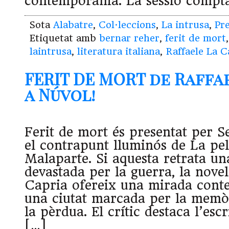
contemporània. La sessió compt
Sota
Alabatre
,
Col·leccions
,
La intrusa
,
Pr
Etiquetat amb
bernar reher
,
ferit de mort
laintrusa
,
literatura italiana
,
Raffaele La C
FERIT DE MORT de Raffa
a Núvol!
Ferit de mort és presentat per 
el contrapunt lluminós de La pel
Malaparte. Si aquesta retrata u
devastada per la guerra, la novel
Capria ofereix una mirada cont
una ciutat marcada per la memòri
la pèrdua. El crític destaca l’esc
[…]