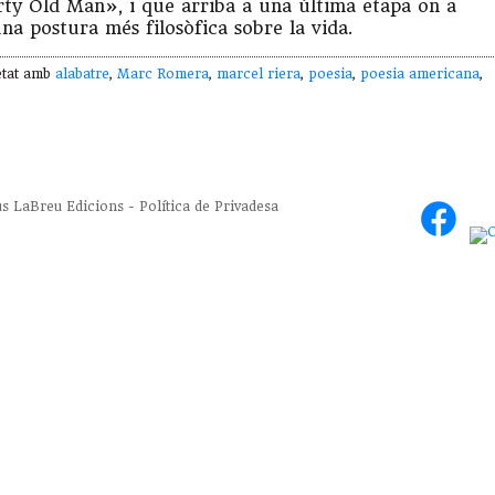
irty Old Man», i que arriba a una última etapa on a
una postura més filosòfica sobre la vida.
etat amb
alabatre
,
Marc Romera
,
marcel riera
,
poesia
,
poesia americana
,
us
LaBreu Edicions
-
Política de Privadesa