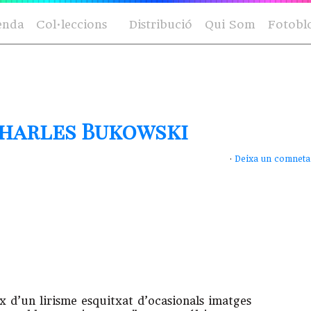
enda
Col·leccions
Distribució
Qui Som
Fotobl
Charles Bukowski
·
Deixa un comneta
x d’un lirisme esquitxat d’ocasionals imatges