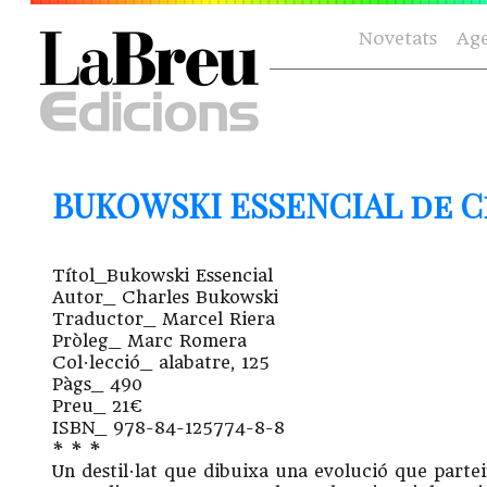
Novetats
Ag
BUKOWSKI ESSENCIAL de 
Títol_Bukowski Essencial
Autor_ Charles Bukowski
Traductor_ Marcel Riera
Pròleg_ Marc Romera
Col·lecció_ alabatre, 125
Pàgs_ 490
Preu_ 21€
ISBN_ 978-84-125774-8-8
* * *
Un destil·lat que dibuixa una evolució que partei