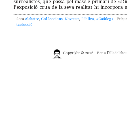
surrealistes, que passa pel mascle primari de «D
l’exposició crua de la seva realitat hi incorpora 
Sota
Alabatre
,
Col·leccions
,
Novetats
,
Pública
,
✭Catàleg✭
· Etiqu
traducció
Copyright © 2026 · Fet a l'
illadelsbo