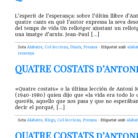
L’esperit de l’esperança: sobre l’últim llibre d’A
quatre cants en què l’autor expressa la seva desol
del temps de vida Un rellotger ajustant un rello
una imatge d’arxiu. Jean-Paul […]
Sota
Alabatre
,
Col·leccions
,
Diaris
,
Premsa
· Etiquetat amb
alaba
ressenya
QUATRE COSTATS d’Antoni 
«Quatre costats» o la última lección de Antoni 
(1940-1980) quien dijo que «la vida era todo lo 
queréis, aquello que nos pasa y que no esperáb
decir el porqué, […]
Sota
Alabatre
,
Blogs
,
Col·leccions
,
Premsa
· Etiquetat amb
alabat
QUATRE COSTATS d’Antoni M