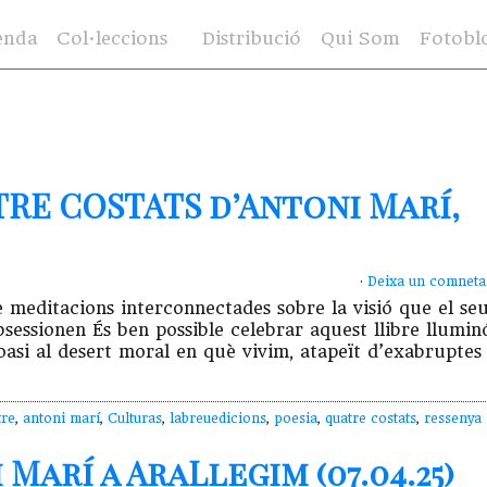
enda
Col·leccions
Distribució
Qui Som
Fotobl
TRE COSTATS d’Antoni Marí,
·
Deixa un comneta
e meditacions interconnectades sobre la visió que el se
bsessionen És ben possible celebrar aquest llibre llumin
asi al desert moral en què vivim, atapeït d’exabruptes
tre
,
antoni marí
,
Culturas
,
labreuedicions
,
poesia
,
quatre costats
,
ressenya
Marí a AraLlegim (07.04.25)