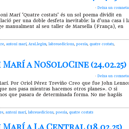
·
Deixa un comneta
ntoni Marí ‘Quatre costats’ és un sol poema dividit en
ació per una doble desfeta inevitable: la d’una casa i l
tge manualment al seu taller de Marsella (França), en
tre
,
antoni marí
,
AraLlegim
,
labreuedicions
,
poesia
,
quatre costats
,
Marí a NoSoloCine (24.02.25)
·
Deixa un comneta
Marí. Por Oriol Pérez Treviño Creo que fue John Lenno
que nos pasa mientras hacemos otros planes». O si
amos que pasara de determinada forma. No me hagáis
re
,
antoni marí
,
labreuedicions
,
poesia
,
quatre costats
arí a La Central (18.02.25)