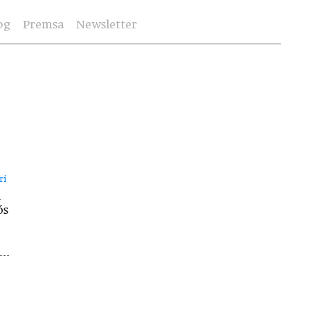
og
Premsa
Newsletter
ri
u
ós