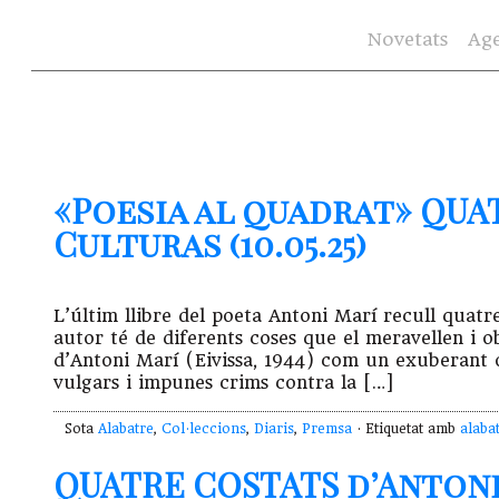
Novetats
Ag
«Poesia al quadrat» QUA
Culturas (10.05.25)
L’últim llibre del poeta Antoni Marí recull quatr
autor té de diferents coses que el meravellen i o
d’Antoni Marí (Eivissa, 1944) com un exuberant o
vulgars i impunes crims contra la […]
Sota
Alabatre
,
Col·leccions
,
Diaris
,
Premsa
· Etiquetat amb
alaba
QUATRE COSTATS d’Antoni 