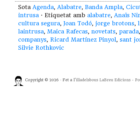
Sota
Agenda
,
Alabatre
,
Banda Ampla
,
Cicu
intrusa
· Etiquetat amb
alabatre
,
Anaïs Ni
cultura segura
,
Joan Todó
,
jorge brotons
,
laintrusa
,
Maica Rafecas
,
novetats
,
parada
companys
,
Ricard Martínez Pinyol
,
sant jo
Silvie Rothkovic
Copyright © 2026 · Fet a l'
illadelsbous
LaBreu Edicions
-
Po