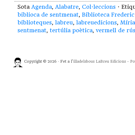
Sota
Agenda
,
Alabatre
,
Col·leccions
· Etiq
biblioca de sentmenat
,
Biblioteca Frederic
biblioteques
,
labreu
,
labreuedicions
,
Míri
sentmenat
,
tertúlia poètica
,
vermell de rús
Copyright © 2026 · Fet a l'
illadelsbous
LaBreu Edicions
-
Po