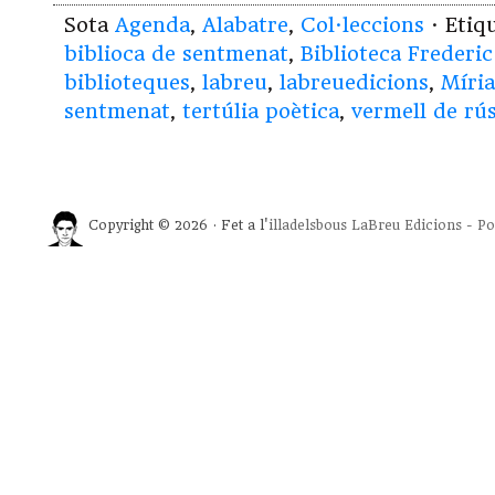
Sota
Agenda
,
Alabatre
,
Col·leccions
· Etiq
biblioca de sentmenat
,
Biblioteca Frederic
biblioteques
,
labreu
,
labreuedicions
,
Míri
sentmenat
,
tertúlia poètica
,
vermell de rús
Copyright © 2026 · Fet a l'
illadelsbous
LaBreu Edicions
-
Po