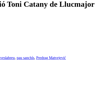
 Toni Catany de Llucmajor
iveslabreu
,
pau sanchís
,
Predrag Matvejević