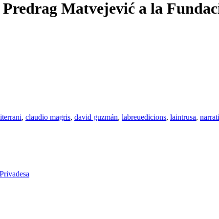
drag Matvejević a la Fundació
iterrani
,
claudio magris
,
david guzmán
,
labreuedicions
,
laintrusa
,
narrat
 Privadesa