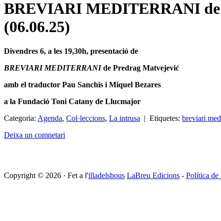
BREVIARI MEDITERRANI de Pre
(06.06.25)
Divendres 6, a les 19,30h, presentació de
BREVIARI MEDITERRANI
de Predrag Matvejević
amb el traductor Pau Sanchis i Miquel Bezares
a la Fundació Toni Catany de Llucmajor
Categoria:
Agenda
,
Col·leccions
,
La intrusa
| Etiquetes:
breviari med
Deixa un comnetari
Copyright © 2026 · Fet a l'
illadelsbous
LaBreu Edicions
-
Política de