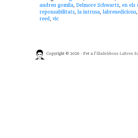
andreu gomila
,
Delmore Schwartz
,
en els
reponsabilitats
,
la intrusa
,
labreuedicions
reed
,
vic
Copyright © 2026 · Fet a l'
illadelsbous
LaBreu Ed