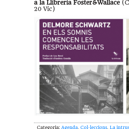
a la Llibreria Foster&Wallace
(Ca
20 Vic)
Categoria:
Agenda
,
Col·leccions
,
La intru