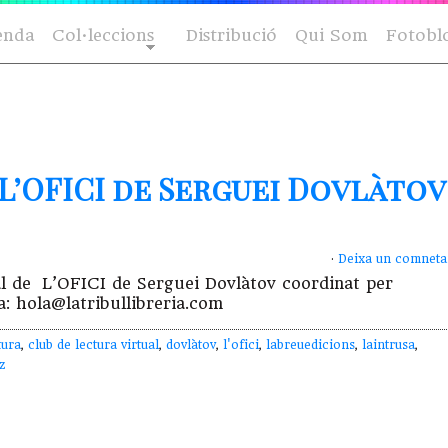
enda
Col·leccions
Distribució
Qui Som
Fotobl
L’OFICI de Serguei Dovlàtov
·
Deixa un comneta
tual de L’OFICI de Serguei Dovlàtov coordinat per
 a: hola@latribullibreria.com
tura
,
club de lectura virtual
,
dovlàtov
,
l'ofici
,
labreuedicions
,
laintrusa
,
z