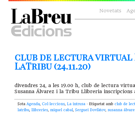
Novetats
Ag
club de lectura virtual 
LaTribu (24.11.20)
divendres 24, a les 19.00 h, club de lectura vir
Susanna Álvarez i la Tribu Llibreria inscripcions
Sota
Agenda
,
Col·leccions
,
La intrusa
· Etiquetat amb
club de lec
latribu
,
llibreries
,
miquel cabal
,
Serguei Dovlàtov
,
susanna álvare