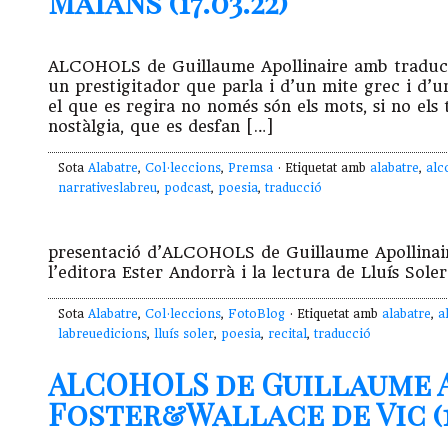
Maians (17.03.22)
ALCOHOLS de Guillaume Apollinaire amb traducci
un prestigitador que parla i d’un mite grec i d’u
el que es regira no només són els mots, si no els 
nostàlgia, que es desfan […]
Sota
Alabatre
,
Col·leccions
,
Premsa
· Etiquetat amb
alabatre
,
alc
narrativeslabreu
,
podcast
,
poesia
,
traducció
presentació d’ALCOHOLS de Guillaume Apollinai
l’editora Ester Andorrà i la lectura de Lluís Sol
Sota
Alabatre
,
Col·leccions
,
FotoBlog
· Etiquetat amb
alabatre
,
a
labreuedicions
,
lluís soler
,
poesia
,
recital
,
traducció
ALCOHOLS de Guillaume A
Foster&Wallace de Vic (16