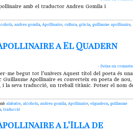
ollinaire amb el traductor Andreu Gomila i
lcohols
,
andreu gomila
,
Apollinaire
,
cultura
,
gràcia
,
guillaume apollinaire
,
pollinaire a El Quadern
·
Deixa un comneta
ver-me begut tot l’univers Aquest títol del poeta és una
nic Guillaume Apollinaire es converteix en poeta de nou,
i la seva traducció, un treball titànic. Potser el nom d
 amb
alabatre
,
alcohols
,
andreu gomila
,
Apollinaire
,
elquadern
,
guillaume
a
,
traducció
ollinaire a l’Illa de