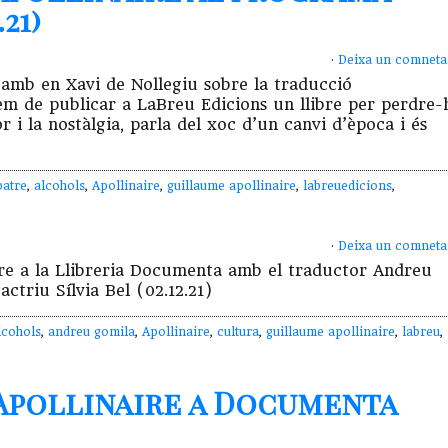
21)
·
Deixa un comneta
amb en Xavi de Nollegiu sobre la traducció
 de publicar a LaBreu Edicions un llibre per perdre-
r i la nostàlgia, parla del xoc d’un canvi d’època i és
batre
,
alcohols
,
Apollinaire
,
guillaume apollinaire
,
labreuedicions
,
·
Deixa un comneta
e a la Llibreria Documenta amb el traductor Andreu
ctriu Sílvia Bel (02.12.21)
lcohols
,
andreu gomila
,
Apollinaire
,
cultura
,
guillaume apollinaire
,
labreu
,
Apollinaire a Documenta