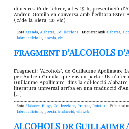
dimecres 16 de febrer, a les 19 h, presentació 
Andreu Gomila en conversa amb l’editora Ester A
(c/de la Riera, 20 Vic)
Sota
Agenda
,
Alabatre
,
Col·leccions
· Etiquetat amb
alabatre
,
alc
labreuedicions
,
poesia
,
vic
fragment d’ALCOHOLS d’Apo
Fragment: ‘Alcohols’, de Guillaume Apollinaire L
per Andreu Gomila, que ens en parla · Us n’ofer
Guillaume Apollinaire, dins la col·lecció Alabatre
literatura universal arriba en una traducció d’A
[…]
Sota
Alabatre
,
Blogs
,
Col·leccions
,
Premsa
,
Rotatori
· Etiquetat 
labreuedicions
,
poesia
,
traducció
,
vilaweb
ALCOHOLS de Guillaume 