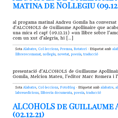
matina de NoLlegiu (09.12.
al progama matinal Andreu Gomila ha conversat 
d’ALCOHOLS de Guillaume Apollinaire que acabem
una mica el cap! (09.12.21) «un llibre sobre l’amo
com un xut d’alegria, hi […]
Sota
Alabatre
,
Col·leccions
,
Premsa
,
Rotatori
· Etiquetat amb
ala
llibrerecomanat
,
nollegiu
,
novetat
,
poesia
,
traducció
presentació d’ALCOHOLS de Guillaume Apollinair
Gomila, Melcion Mateu, l’editor Marc Romera i l’a
Sota
Alabatre
,
Col·leccions
,
FotoBlog
· Etiquetat amb
alabatre
,
a
labreuedicions
,
llibreria documenta
,
poesia
,
traducció
ALCOHOLS de Guillaume 
(02.12.21)