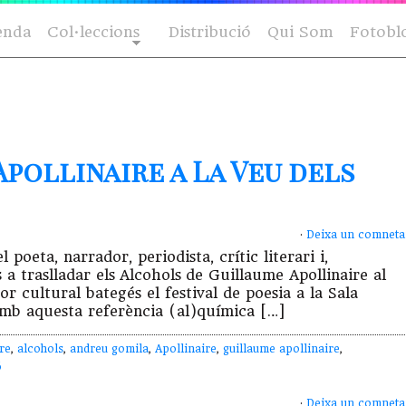
enda
Col·leccions
Distribució
Qui Som
Fotobl
pollinaire a La Veu dels
·
Deixa un comneta
poeta, narrador, periodista, crític literari i,
a traslladar els Alcohols de Guillaume Apollinaire al
r cultural bategés el festival de poesia a la Sala
 amb aquesta referència (al)química […]
re
,
alcohols
,
andreu gomila
,
Apollinaire
,
guillaume apollinaire
,
ó
·
Deixa un comneta