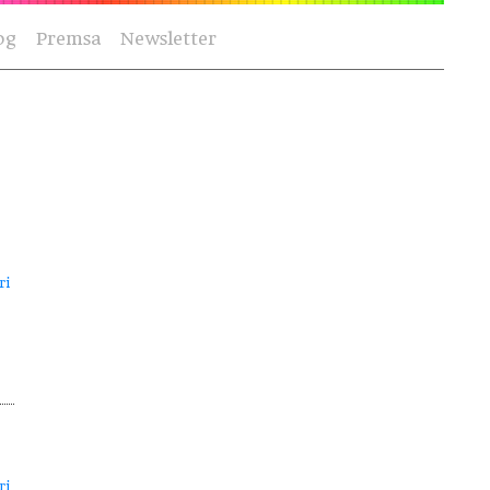
og
Premsa
Newsletter
ri
ri