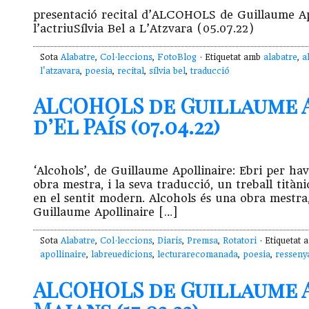
presentació recital d’ALCOHOLS de Guillaume Ap
l’actriuSílvia Bel a L’Atzvara (05.07.22)
Sota
Alabatre
,
Col·leccions
,
FotoBlog
· Etiquetat amb
alabatre
,
a
l'atzavara
,
poesia
,
recital
,
sílvia bel
,
traducció
ALCOHOLS de Guillaume A
d’El País (07.04.22)
‘Alcohols’, de Guillaume Apollinaire: Ebri per ha
obra mestra, i la seva traducció, un treball tità
en el sentit modern. Alcohols és una obra mestra, 
Guillaume Apollinaire […]
Sota
Alabatre
,
Col·leccions
,
Diaris
,
Premsa
,
Rotatori
· Etiquetat
apollinaire
,
labreuedicions
,
lecturarecomanada
,
poesia
,
resseny
ALCOHOLS de Guillaume Ap