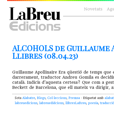
Novetats
Ag
ALCOHOLS de Guillaume A
Llibres (08.04.23)
Guillaume Apollinaire Era qüestió de temps que el 
darrerament, traductor Andreu Gomila es decidís 
català. Indicis d’aquesta certesa? Que com a gesto
Beckett de Barcelona, que ell mateix va dirigir,
Sota
Alabatre
,
Blogs
,
Col·leccions
,
Premsa
· Etiquetat amb
alabat
labreuedicions
,
labreuedidcions
,
llibresLaBreu
,
poesia
,
traducci