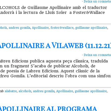
·
Deixa un comneta
d’ALCOHOLS de Guillaume Apollinaire amb el traductor
ndorrà i la lectura de Lluís Soler a Foster&Wallace
ohols
,
andreu gomila
,
Apollinaire
,
foster&wallace
,
guillaume apollinaire
,
llinaire a Vilaweb (11.12.21
·
Deixa un comneta
aBreu Edicions publica aquesta peça clàssica, traduïda
im un fragment S’acaba de publicar Alcohols, de
 de poesia de Labreu Edicions. Aquest clàssic de la
ndreu Gomila. L’editorial descriu l’obra com una simfon
amb
alabatre
,
alcohols
,
andreu gomila
,
Apollinaire
,
guillaume apollinaire
,
Apollinaire al programa