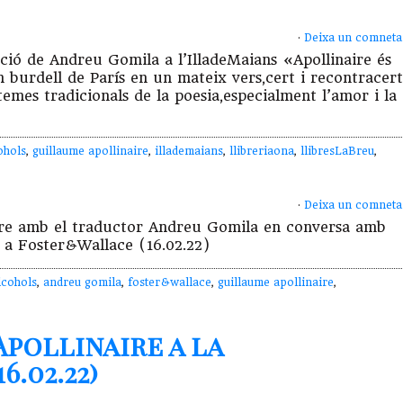
·
Deixa un comneta
ó de Andreu Gomila a l’IlladeMaians «Apollinaire és
n burdell de París en un mateix vers,cert i recontracer
temes tradicionals de la poesia,especialment l’amor i la
ohols
,
guillaume apollinaire
,
illademaians
,
llibreriaona
,
llibresLaBreu
,
·
Deixa un comneta
re amb el traductor Andreu Gomila en conversa amb
er a Foster&Wallace (16.02.22)
lcohols
,
andreu gomila
,
foster&wallace
,
guillaume apollinaire
,
pollinaire a la
.02.22)