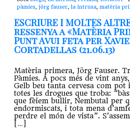
pàmies
,
jörg fauser
,
la intrusa
,
matèria pr
ESCRIURE I MOLTES ALTR
ressenya a «Matèria Pri
Punt Avui feta per Xavi
Cortadellas (21.06.13)
Matèria primera, Jörg Fauser. Tr
Pàmies. A pocs més de vint anys,
Gelb beu tanta cervesa com pot i
totes les drogues que troba: “bà
que fèiem bullir, Nembutal per 
endormiscats, i tota mena d’amf
perdre el món de vista”. S’assem
[…]