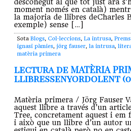
desconegut al que tot just ara s’h
moment només en català) mentr
la majoria de llibres deCharles 
exemple) sense […]
Sota
Blogs
,
Col·leccions
,
La intrusa
,
Prems
ignasi pàmies
,
jörg fauser
,
la intrusa
,
lite
matèria primera
lectura de MATÈRIA PRI
llibressenyordolent (08
Matèria primera / Jörg Fauser V
aquest llibre a través d’un artic
Tree, concretament aquest i em fi
i això que un llibre d’un autor
estigui en català però no en cas