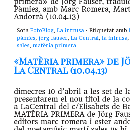
primera» de Jörg Fauser, traduï
Pàmies, amb Marc Romera, Martí 
Andorrà (10.04.13)
Sota
FotoBlog
,
La intrusa
· Etiquetat amb
pàmies
,
jörg fauser
,
La Central
,
la intrusa
sales
,
matèria primera
«Matèria primera» de Jö
La Central (10.04.13)
dimecres 10 d’abril a les set de l
presentarem el nou títol de la co
a LaCentral del c/Elisabets de B
MATÈRIA PRIMERA de Jörg Faus
editors marc romera i ester an
del poetamúsic martí sales us hi