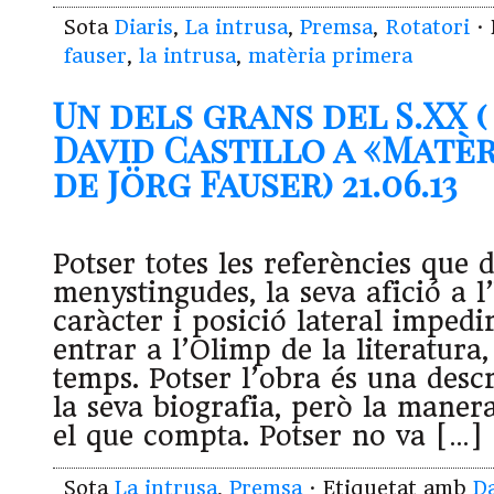
Sota
Diaris
,
La intrusa
,
Premsa
,
Rotatori
· 
fauser
,
la intrusa
,
matèria primera
Un dels grans del S.XX (
David Castillo a «Matè
de Jörg Fauser) 21.06.13
Potser totes les referències que 
menystingudes, la seva afició a l’
caràcter i posició lateral imped
entrar a l’Olimp de la literatura
temps. Potser l’obra és una desc
la seva biografia, però la manera
el que compta. Potser no va […]
Sota
La intrusa
,
Premsa
· Etiquetat amb
Da