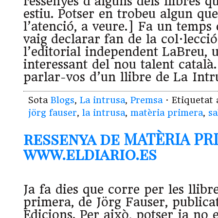
ressenyes d’alguns dels llibres qu
estiu. Potser en trobeu algun que
l’atenció, a veure.] Fa un temps
vaig declarar fan de la col·lecci
l’editorial independent LaBreu, 
interessant del nou talent català.
parlar-vos d’un llibre de La Intr
Sota
Blogs
,
La intrusa
,
Premsa
· Etiquetat
jörg fauser
,
la intrusa
,
matèria primera
,
sa
ressenya de MATÈRIA PR
www.eldiario.es
Ja fa dies que corre per les llibr
primera, de Jörg Fauser, publica
Edicions. Per això, potser ja no 