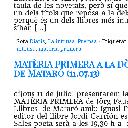
taula de les novetats, però sí que
un dels títols que reposa a la de
perquè és un dels llibres més int
s’han […]
Sota
Diaris
,
La intrusa
,
Premsa
· Etiqueta
intrusa
,
matèria primera
MATÈRIA PRIMERA a la Dò
de Mataró (11.07.13)
dijous 11 de juliol presentarem l
MATÈRIA PRIMERA de Jörg Fause
Llibres de Mataró amb: Ignasi P
editor del llibre Jordi Carrión e
Sales poeta serà a les 19,30 h a