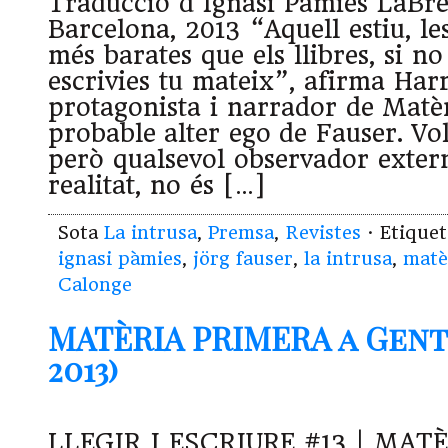
Traducció d’Ignasi Pàmies LaBre
Barcelona, 2013 “Aquell estiu, l
més barates que els llibres, si no
escrivies tu mateix”, afirma Har
protagonista i narrador de Matèr
probable alter ego de Fauser. Vol
però qualsevol observador extern
realitat, no és […]
Sota
La intrusa
,
Premsa
,
Revistes
· Etique
ignasi pàmies
,
jörg fauser
,
la intrusa
,
matè
Calonge
MATÈRIA PRIMERA a Gen
2013)
LLEGIR I ESCRIURE #13 | MAT