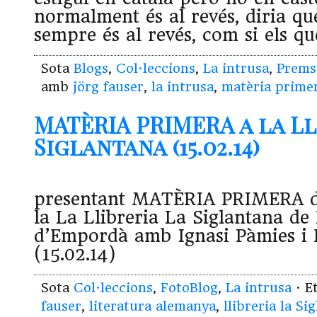
normalment és al revés, diria q
sempre és al revés, com si els qu
Sota
Blogs
,
Col·leccions
,
La intrusa
,
Prems
amb
jörg fauser
,
la intrusa
,
matèria prime
MATÈRIA PRIMERA a la Ll
Siglantana (15.02.14)
presentant MATÈRIA PRIMERA de
la La Llibreria La Siglantana de
d’Empordà amb Ignasi Pàmies i 
(15.02.14)
Sota
Col·leccions
,
FotoBlog
,
La intrusa
· E
fauser
,
literatura alemanya
,
llibreria la Si