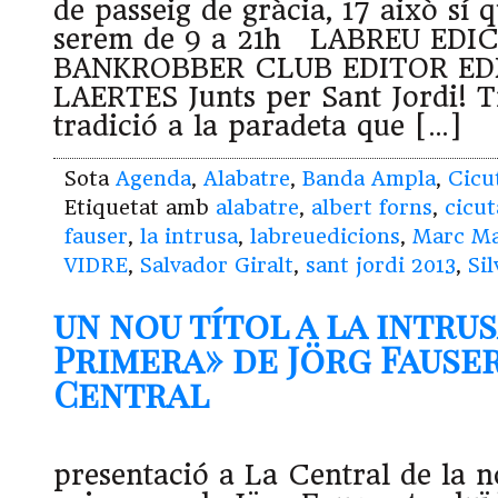
de passeig de gràcia, 17 això sí q
serem de 9 a 21h LABREU EDI
BANKROBBER CLUB EDITOR EDI
LAERTES Junts per Sant Jordi! T
tradició a la paradeta que […]
Sota
Agenda
,
Alabatre
,
Banda Ampla
,
Cicu
Etiquetat amb
alabatre
,
albert forns
,
cicut
fauser
,
la intrusa
,
labreuedicions
,
Marc M
VIDRE
,
Salvador Giralt
,
sant jordi 2013
,
Si
un nou títol a la intru
Primera» de Jörg Fauser
Central
presentació a La Central de la n