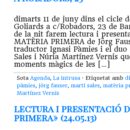
dimarts 11 de juny dins el cicle 
Goliards a c/Robadors, 23 de Bar
de la nit farem lectura i present
MATÈRIA PRIMERA de Jörg Faus
traductor Ignasi Pàmies i el duo
Sales i Núria Martínez Vernis qu
moments màgics de les […]
Sota
Agenda
,
La intrusa
· Etiquetat amb
d
pàmies
,
jörg fauser
,
martí sales
,
matèria p
Martínez Vernis
lectura i presentació 
primera» (24.05.13)