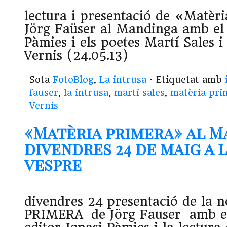
lectura i presentació de «Matèr
Jörg Faüser al Mandinga amb el 
Pàmies i els poetes Martí Sales 
Vernis (24.05.13)
Sota
FotoBlog
,
La intrusa
· Etiquetat amb
fauser
,
la intrusa
,
martí sales
,
matèria pri
Vernis
«Matèria primera» al M
divendres 24 de maig a l
vespre
divendres 24 presentació de la
PRIMERA de Jörg Fauser amb el