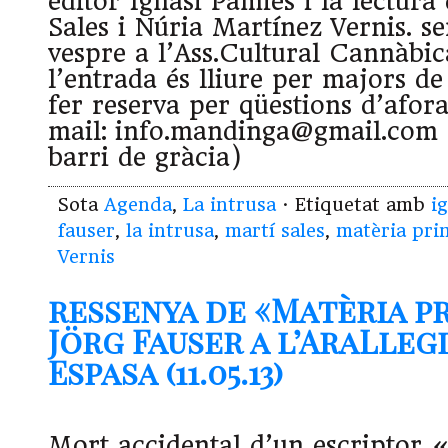
editor Ignasi Pàmies i la lectura
Sales i Núria Martínez Vernis. ser
vespre a l’Ass.Cultural Cannàbi
l’entrada és lliure per majors de
fer reserva per qüestions d’afor
mail: info.mandinga@gmail.com (
barri de gràcia)
Sota
Agenda
,
La intrusa
· Etiquetat amb
i
fauser
,
la intrusa
,
martí sales
,
matèria pri
Vernis
ressenya de «Matèria p
Jörg Fauser a l’AraLleg
Espasa (11.05.13)
Mort accidental d’un escriptor «