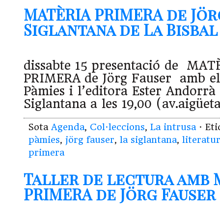
MATÈRIA PRIMERA de Jörg
Siglantana de La Bisbal (
dissabte 15 presentació de MAT
PRIMERA de Jörg Fauser amb el 
Pàmies i l’editora Ester Andorrà 
Siglantana a les 19,00 (av.aigüeta
Sota
Agenda
,
Col·leccions
,
La intrusa
· Et
pàmies
,
jörg fauser
,
la siglantana
,
literatu
primera
Taller de lectura amb 
PRIMERA de Jörg Fauser (2