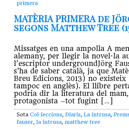
primera
MATÈRIA PRIMERA de Jör
segons Matthew Tree (15.
Missatges en una ampolla A men
alemany, per llegir la novel·la a
l’escriptor undergroundJörg Fau
s’ha de saber català, ja que Mat
Breu Edicions, 2013) no existeix
tampoc en anglès). El llibre pert
podria dir la literatura del mam,
protagonista –tot fugint […]
Sota
Col·leccions
,
Diaris
,
La intrusa
,
Prem
fauser
,
la intrusa
,
matthew tree