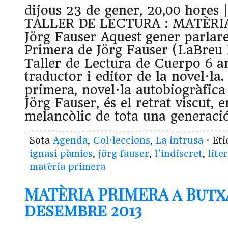
dijous 23 de gener, 20,00 hore
TALLER DE LECTURA : MATÈRI
Jörg Fauser Aquest gener parlar
Primera de Jörg Fauser (LaBreu 
Taller de Lectura de Cuerpo 6 a
traductor i editor de la novel·la
primera, novel·la autobiogràfica
Jörg Fauser, és el retrat viscut, 
melancòlic de tota una generaci
Sota
Agenda
,
Col·leccions
,
La intrusa
· Et
ignasi pàmies
,
jörg fauser
,
l'indiscret
,
lite
matèria primera
MATÈRIA PRIMERA a But
desembre 2013