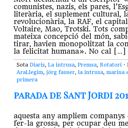
comunistes, nazis, els pares, l’Esg
literària, el suplement cultural, l
revolucionària, la RAF, el capital,
Voltaire, Mao, Trotski. Tots com
mateixa concepció del món, sabi
tirar, havien monopolitzat la con
la felicitat humana». No cal […]
Sota
Diaris
,
La intrusa
,
Premsa
,
Rotatori
· 
AraLlegim
,
jörg fauser
,
la intrusa
,
marina 
primera
parada de Sant Jordi 201
aquesta any ampliem companys 
fer-la grossa, per ocupar deu met