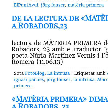
ElPuntAvui
,
jörg fauser
,
matèria primera
de la lectura de «MATÈ
a Robadors,23
lectura de MÀTERIA PRIMERA de
Robadors, 23 amb el traductor Ig
poeta Núria Martínez Vernis i l’
Romera (11.06.13)
Sota
FotoBlog
,
La intrusa
· Etiquetat amb
ignasi pàmies
,
jörg fauser
,
la intrusa
,
Mar
primera
«Matèria primera» dimar
a Robadors, 23