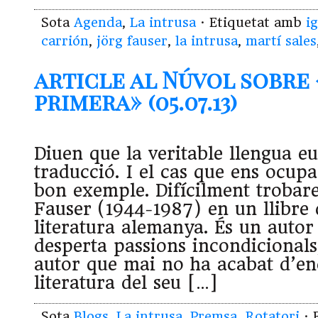
Sota
Agenda
,
La intrusa
· Etiquetat amb
i
carrión
,
jörg fauser
,
la intrusa
,
martí sales
article al Núvol sobre
primera» (05.07.13)
Diuen que la veritable llengua e
traducció. I el cas que ens ocup
bon exemple. Difícilment trobar
Fauser (1944-1987) en un llibre d
literatura alemanya. És un autor
desperta passions incondicionals
autor que mai no ha acabat d’en
literatura del seu […]
Sota
Blogs
,
La intrusa
,
Premsa
,
Rotatori
· 