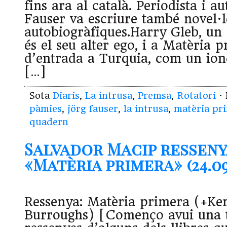
fins ara al català. Periodista i au
Fauser va escriure també novel·l
autobiogràfiques.Harry Gleb, un 
és el seu alter ego, i a Matèria 
d’entrada a Turquia, com un ion
[…]
Sota
Diaris
,
La intrusa
,
Premsa
,
Rotatori
· 
pàmies
,
jörg fauser
,
la intrusa
,
matèria pr
quadern
Salvador Macip resseny
«Matèria primera» (24.09.
Ressenya: Matèria primera (+Ker
Burroughs) [Començo avui una 