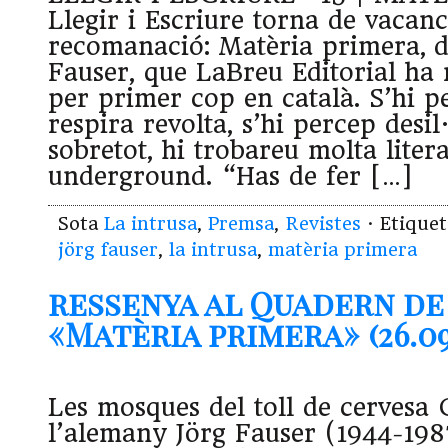
Llegir i Escriure torna de vaca
recomanació: Matèria primera, d
Fauser, que LaBreu Editorial ha r
per primer cop en català. S’hi p
respira revolta, s’hi percep desil
sobretot, hi trobareu molta lite
underground. “Has de fer […]
Sota
La intrusa
,
Premsa
,
Revistes
· Etique
jörg fauser
,
la intrusa
,
matèria primera
ressenya al Quadern de 
«Matèria primera» (26.09.
Les mosques del toll de cervesa 
l’alemany Jörg Fauser (1944-1987