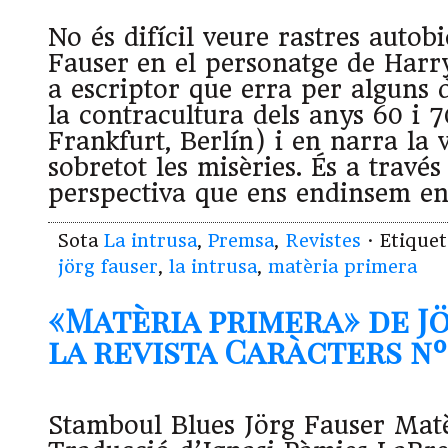
No és difícil veure rastres autob
Fauser en el personatge de Harry
a escriptor que erra per alguns 
la contracultura dels anys 60 i 7
Frankfurt, Berlín) i en narra la 
sobretot les misèries. És a través
perspectiva que ens endinsem e
Sota
La intrusa
,
Premsa
,
Revistes
· Etique
jörg fauser
,
la intrusa
,
matèria primera
«Matèria primera» de Jö
la revista Caràcters nº
Stamboul Blues Jörg Fauser Mat