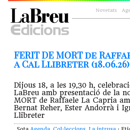
Novetats
Ag
FERIT DE MORT de Raffa
a Cal Llibreter (18.06.26)
Dijous 18, a les 19,30 h, celebrac
LaBreu amb presentació de la n
MORT de Raffaele La Capria amb
Bernat Reher, Ester Andorrà i Ig
Llibreter
Sota
Agenda
,
Col·leccions
,
La intrusa
· Et