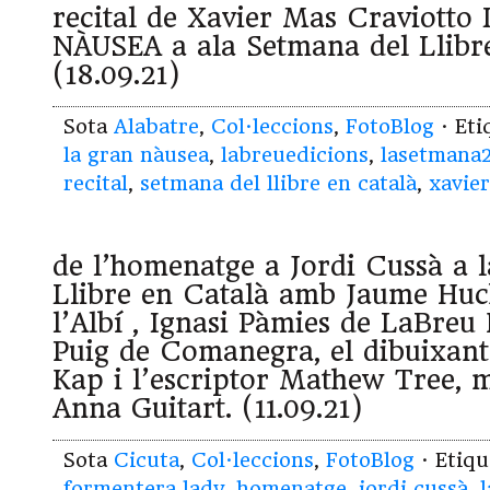
recital de Xavier Mas Craviott
NÀUSEA a ala Setmana del Llibr
(18.09.21)
Sota
Alabatre
,
Col·leccions
,
FotoBlog
· Et
la gran nàusea
,
labreuedicions
,
lasetmana2
recital
,
setmana del llibre en català
,
xavie
de l’homenatge a Jordi Cussà a 
Llibre en Català amb Jaume Huc
l’Albí , Ignasi Pàmies de LaBreu 
Puig de Comanegra, el dibuixan
Kap i l’escriptor Mathew Tree, 
Anna Guitart. (11.09.21)
Sota
Cicuta
,
Col·leccions
,
FotoBlog
· Etiq
formentera lady
,
homenatge
,
jordi cussà
,