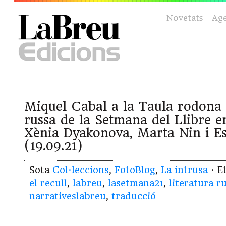
Novetats
Ag
Miquel Cabal a la Taula rodona 
russa de la Setmana del Llibre 
Xènia Dyakonova, Marta Nin i Es
(19.09.21)
Sota
Col·leccions
,
FotoBlog
,
La intrusa
· E
el recull
,
labreu
,
lasetmana21
,
literatura r
narrativeslabreu
,
traducció