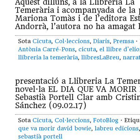
Aquest dilluns, a la Llibreria La
Temerària i acompanyada de la p
Mariona Tomàs i de l’editora Es
Andorrà, l’autora no ha amagat l
Sota
Cicuta
,
Col·leccions
,
Diaris
,
Premsa
· 
Antònia Carré-Pons
,
cicuta
,
el llibre d'eli
llibreria la temerària
,
llibresLaBreu
,
narra
presentació a Llibreria La Temer
novel·la EL DIA QUE VA MORIR
Sebastià Portell Clar amb Crist
Sánchez (09.02.17)
Sota
Cicuta
,
Col·leccions
,
FotoBlog
· Etiq
que va morir david bowie
,
labreu edicions
sebastià portell