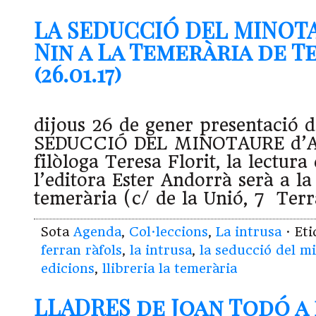
LA SEDUCCIÓ DEL MINOTA
Nin a La Temerària de T
(26.01.17)
dijous 26 de gener presentació d
SEDUCCIÓ DEL MINOTAURE d’An
filòloga Teresa Florit, la lectura
l’editora Ester Andorrà serà a la
temerària (c/ de la Unió, 7 Ter
Sota
Agenda
,
Col·leccions
,
La intrusa
· Et
ferran ràfols
,
la intrusa
,
la seducció del m
edicions
,
llibreria la temerària
LLADRES de Joan Todó a 