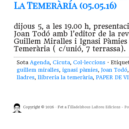
La Temerària (05.05.16)
dijous 5, a les 19.00 h, present
Joan Todó amb l’editor de la rev
Guillem Miralles i Ignasi Pàmies 
Temerària ( c/unió, 7 terrassa).
Sota
Agenda
,
Cicuta
,
Col·leccions
· Etiqu
guillem miralles
,
ignasi pàmies
,
Joan Todó
lladres
,
llibreria la temerària
,
PAPER DE V
Copyright © 2026 · Fet a l'
illadelsbous
LaBreu Edicions
-
Po