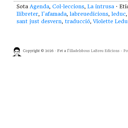
Sota
Agenda
,
Col·leccions
,
La intrusa
· Et
llibreter
,
l'afamada
,
labreuedicions
,
leduc
sant just desvern
,
traducció
,
Violette Ledu
Copyright © 2026 · Fet a l'
illadelsbous
LaBreu Edicions
-
Po