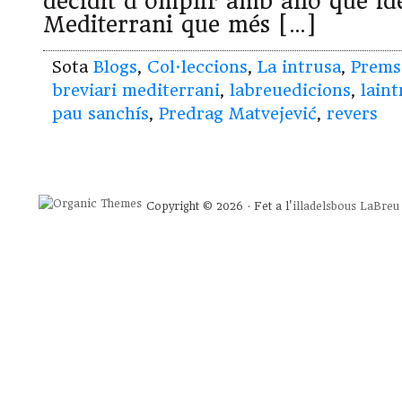
decidit d’omplir amb allò que id
Mediterrani que més […]
Sota
Blogs
,
Col·leccions
,
La intrusa
,
Prems
breviari mediterrani
,
labreuedicions
,
laint
pau sanchís
,
Predrag Matvejević
,
revers
Copyright © 2026 · Fet a l'
illadelsbous
LaBreu 