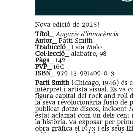
Nova edició de 2025!
Títol_
Auguris d’innocència
Autor_
Patti Smith
Traducció_
Laia Malo
Col·lecció_
alabatre, 98
Pàgs_
142
PVP_
16€
ISBN_
979-13-991409-0-3
Patti Smith
(Chicago, 1946) és e
intèrpret i artista visual. Es va 
figura capital del rock and roll 
la seva revolucionària fusió de p
publicat dotze discos, incloent
H
estat aclamat com un dels cent 
la història. Va exposar per prim
obra gràfica el 1973 i els seus l