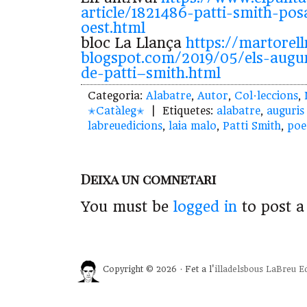
article/1821486-
patti
-smith-
pos
oest.html
bloc La Llança
https://martorell
blogspot.com/2019/05/els-
augu
de-
patti
–
smith.html
Categoria:
Alabatre
,
Autor
,
Col·leccions
,
✭Catàleg✭
| Etiquetes:
alabatre
,
auguris
labreuedicions
,
laia malo
,
Patti Smith
,
poe
Deixa un comnetari
You must be
logged in
to post 
Copyright © 2026 · Fet a l'
illadelsbous
LaBreu Ed