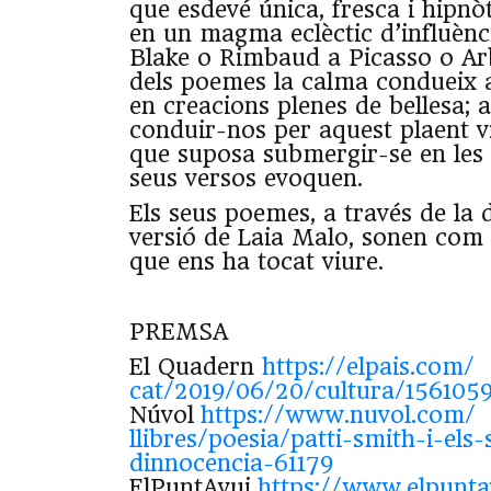
que esdevé única, fresca i hipnò
en un magma eclèctic d’influènc
Blake o Rimbaud a Picasso o Ar
dels poemes la calma condueix a
en creacions plenes de bellesa; 
conduir-nos per aquest plaent v
que suposa submergir-se en les 
seus versos evoquen.
Els seus poemes, a través de la 
versió de Laia Malo, sonen com 
que ens ha tocat viure.
PREMSA
El Quadern
https://elpais.com/
cat/2019/06/20/cultura/
156105
Núvol
https://www.nuvol.com/
llibres/poesia/
patti
-smith-i-
els-
dinnocencia-
61179
ElPuntAvui
https://www.
elpunta