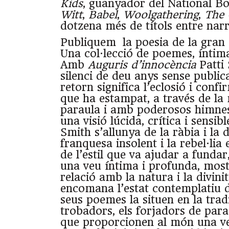
Kids
, guanyador del National B
Witt
,
Babel
,
Woolgathering
,
The 
dotzena més de títols entre narra
Publiquem la poesia de la gran
Una col·lecció de poemes, íntim
Amb
Auguris d’innocència
Patti 
silenci de deu anys sense public
retorn significa l’eclosió i conf
que ha estampat, a través de la 
paraula i amb poderosos himnes, 
una visió lúcida, crítica i sensib
Smith s’allunya de la ràbia i la 
franquesa insolent i la rebel·lia 
de l’estil que va ajudar a funda
una veu íntima i profunda, most
relació amb la natura i la divini
encomana l’estat contemplatiu de
seus poemes la situen en la trad
trobadors, els forjadors de parau
que proporcionen al món una veu