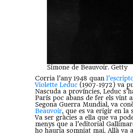
Simone de Beauvoir.
Getty
Corria l’any 1948 quan
l’escript
Violette Leduc
(1907-1972) va p
Nascuda a províncies, Leduc s’ha
París poc abans de fer els vint a
Segona Guerra Mundial, va con
Beauvoir
, que es va erigir en la
Va ser gràcies a ella que va pod
menys que a l’editorial Gallima
ho hauria somniat mai. Allà va a