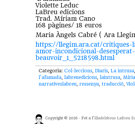
Violette Leduc
LaBreu edicions
Trad. Míriam Cano
168 pàgines/ 18 euros
Maria Àngels Cabré ( Ara Llegi
https://llegim.ara.cat/critiques-
amor-incondicional-desesperat
beauvoir_1_5218598.html
Categoria:
Col·leccions
,
Diaris
,
La intrusa
l'afamada
,
labreuedicions
,
laintrusa
,
Míri
narrativeslabreu
,
ressenya
,
traducció
,
Vio
Copyright © 2026 · Fet a l'
illadelsbous
LaBreu Ed