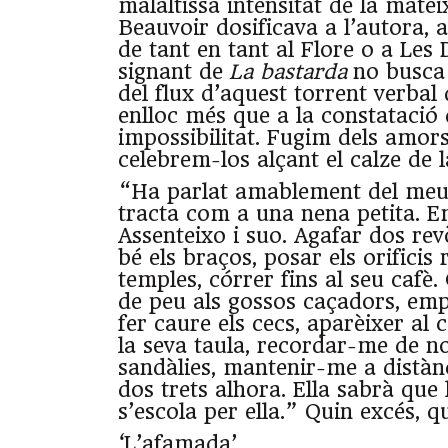
malaltissa intensitat de la mat
Beauvoir dosificava a l’autora,
de tant en tant al Flore o a Les
signant de
La bastarda
no busca 
del flux d’aquest torrent verbal
enlloc més que a la constatació 
impossibilitat. Fugim dels amors
celebrem-los alçant el calze de l
“Ha parlat amablement del meu
tracta com a una nena petita. E
Assenteixo i suo. Agafar dos rev
bé els braços, posar els orificis 
temples, córrer fins al seu cafè
de peu als gossos caçadors, emp
fer caure els cecs, aparèixer al 
la seva taula, recordar-me de no
sandàlies, mantenir-me a distànc
dos trets alhora. Ella sabrà que
s’escola per ella.” Quin excés, qu
‘L’afamada’