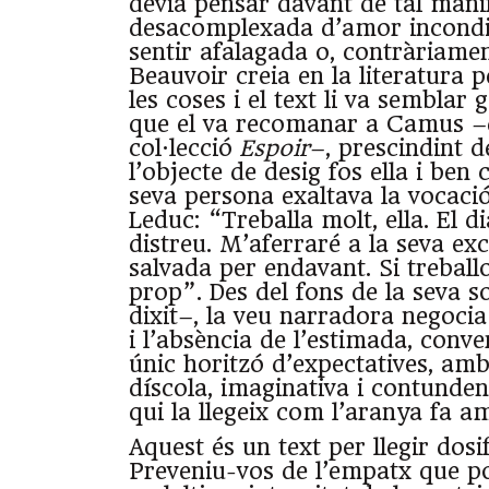
devia pensar davant de tal mani
desacomplexada d’amor incondi
sentir afalagada o, contràriamen
Beauvoir creia en la literatura p
les coses i el text li va semblar
que el va recomanar a Camus –d
col·lecció
Espoir
–, prescindint de
l’objecte de desig fos ella i ben 
seva persona exaltava la vocació
Leduc: “Treballa molt, ella. El di
distreu. M’aferraré a la seva exce
salvada per endavant. Si treball
prop”. Des del fons de la seva 
dixit–, la veu narradora negoci
i l’absència de l’estimada, conve
únic horitzó d’expectatives, am
díscola, imaginativa i contunde
qui la llegeix com l’aranya fa a
Aquest és un text per llegir dos
Preveniu-vos de l’empatx que po