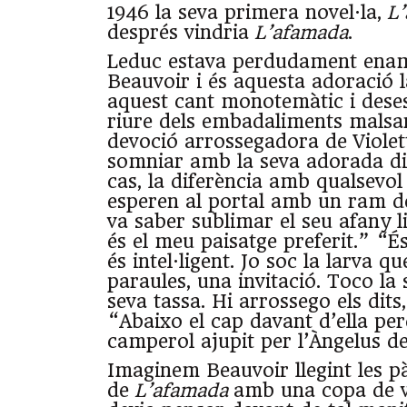
1946 la seva primera novel·la,
L’
després vindria
L’afamada
.
Leduc estava perdudament ena
Beauvoir i és aquesta adoració l
aquest cant monotemàtic i dese
riure dels embadaliments malsa
devoció arrossegadora de Violet
somniar amb la seva adorada dia 
cas, la diferència amb qualsevol
esperen al portal amb un ram de
va saber sublimar el seu afany l
és el meu paisatge preferit.” “És 
és intel·ligent. Jo soc la larva qu
paraules, una invitació. Toco la 
seva tassa. Hi arrossego els dits
“Abaixo el cap davant d’ella p
camperol ajupit per l’Àngelus de
Imaginem Beauvoir llegint les p
de
L’afamada
amb una copa de v