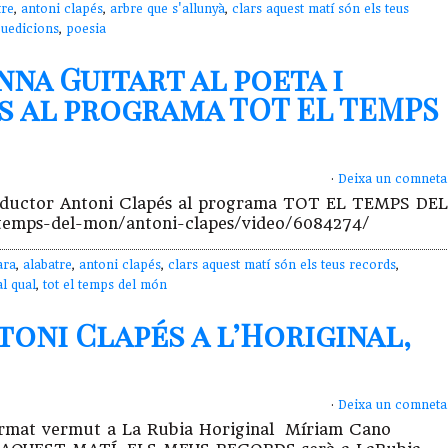
tre
,
antoni clapés
,
arbre que s'allunyà
,
clars aquest matí són els teus
euedicions
,
poesia
na Guitart al poeta i
s al programa TOT EL TEMPS
·
Deixa un comneta
traductor Antoni Clapés al programa TOT EL TEMPS DEL
temps-del-mon/antoni-clapes/video/6084274/
ara
,
alabatre
,
antoni clapés
,
clars aquest matí són els teus records
,
al qual
,
tot el temps del món
toni Clapés a l’Horiginal,
·
Deixa un comneta
 format vermut a La Rubia Horiginal Míriam Cano