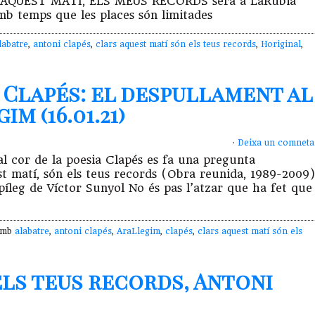
 AQUEST MATÍ, ELS MEUS RECORDS serà a LaRubia
mb temps que les places són limitades
labatre
,
antoni clapés
,
clars aquest matí són els teus records
,
Horiginal
,
 Clapés: el despullament al
m (16.01.21)
·
Deixa un comneta
al cor de la poesia Clapés es fa una pregunta
st matí, són els teus records (Obra reunida, 1989-2009)
píleg de Víctor Sunyol No és pas l’atzar que ha fet que
 amb
alabatre
,
antoni clapés
,
AraLlegim
,
clapés
,
clars aquest matí són els
els teus records, Antoni