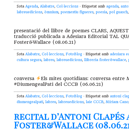
Sota
Agenda
,
Alabatre
,
Col·leccions
· Etiquetat amb
agenda
,
anto
labreuedicions
,
òmnium
,
poemestiu figueres
,
poesia
,
pol guasch
presentació del llibre de poemes CLARS, AQUES
traducció publicada a Adesiara Editorial TAL QUA
Foster&Wallace (08.06.21)
Sota
Alabatre
,
Col·leccions
,
FotoBlog
· Etiquetat amb
adesiara ed
cultura segura
,
labreu
,
labreuedicions
,
llibreria foster&wallace
,
conversa
Els mites quotidians: conversa entre 
#DiumengealPati del CCCB (06.06.21)
Sota
Alabatre
,
Col·leccions
,
FotoBlog
· Etiquetat amb
antoni cla
diumengealpati
,
labreu
,
labreuedicions
,
laie CCCB
,
Míriam Cano
recital d’Antoni Clapés 
Foster&Wallace (08.06.21