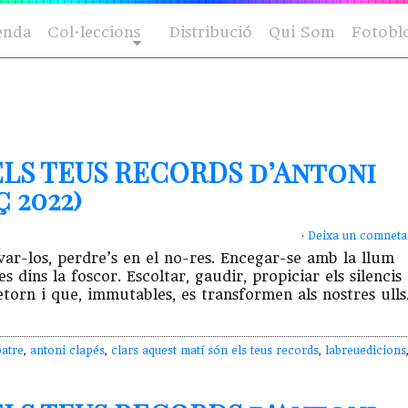
enda
Col·leccions
Distribució
Qui Som
Fotobl
ELS TEUS RECORDS d’Antoni
 2022)
·
Deixa un comneta
uivar-los, perdre’s en el no-res. Encegar-se amb la llum
 dins la foscor. Escoltar, gaudir, propiciar els silencis
torn i que, immutables, es transformen als nostres ulls
batre
,
antoni clapés
,
clars aquest matí són els teus records
,
labreuedicions