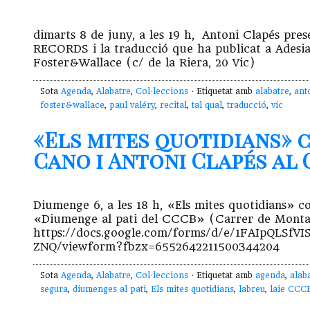
dimarts 8 de juny, a les 19 h, Antoni Clapés pr
RECORDS i la traducció que ha publicat a Adesia
Foster&Wallace (c/ de la Riera, 20 Vic)
Sota
Agenda
,
Alabatre
,
Col·leccions
· Etiquetat amb
alabatre
,
ant
foster&wallace
,
paul valéry
,
recital
,
tal qual
,
traducció
,
vic
«Els mites quotidians» 
Cano i Antoni Clapés al C
Diumenge 6, a les 18 h, «Els mites quotidians» c
«Diumenge al pati del CCCB» (Carrer de Montaleg
https://docs.google.com/forms/d/e/1FAIpQLS
ZNQ/viewform?fbzx=6552642211500344204
Sota
Agenda
,
Alabatre
,
Col·leccions
· Etiquetat amb
agenda
,
alab
segura
,
diumenges al pati
,
Els mites quotidians
,
labreu
,
laie CCC