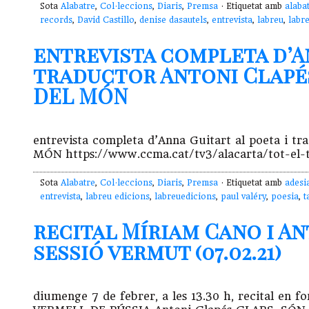
Sota
Alabatre
,
Col·leccions
,
Diaris
,
Premsa
· Etiquetat amb
alaba
records
,
David Castillo
,
denise dasautels
,
entrevista
,
labreu
,
labr
entrevista completa d’An
traductor Antoni Clapé
DEL MÓN
entrevista completa d’Anna Guitart al poeta i 
MÓN https://www.ccma.cat/tv3/alacarta/tot-el-
Sota
Alabatre
,
Col·leccions
,
Diaris
,
Premsa
· Etiquetat amb
adesi
entrevista
,
labreu edicions
,
labreuedicions
,
paul valéry
,
poesia
,
t
recital Míriam Cano i An
sessió vermut (07.02.21)
diumenge 7 de febrer, a les 13.30 h, recital en