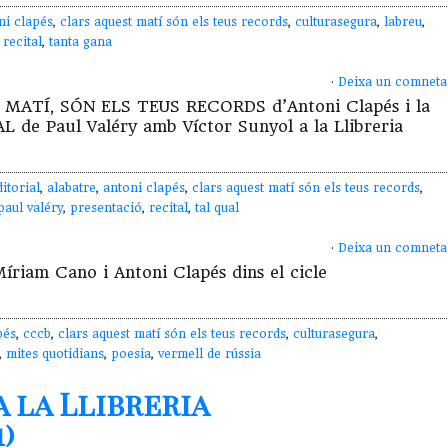
ni clapés
,
clars aquest matí són els teus records
,
culturasegura
,
labreu
,
,
recital
,
tanta gana
·
Deixa un comneta
T MATÍ, SÓN ELS TEUS RECORDS d’Antoni Clapés i la
L de Paul Valéry amb Víctor Sunyol a la Llibreria
itorial
,
alabatre
,
antoni clapés
,
clars aquest matí són els teus records
,
paul valéry
,
presentació
,
recital
,
tal qual
·
Deixa un comneta
Míriam Cano i Antoni Clapés dins el cicle
pés
,
cccb
,
clars aquest matí són els teus records
,
culturasegura
,
,
mites quotidians
,
poesia
,
vermell de rússia
a la Llibreria
)