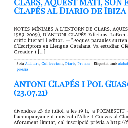
CLARS, AQUEST MATÍ, SÓN 
Clapés al Diario de Ibiza
NOTES MÍNIMES A L’ENTORN DE CLARS, AQUES
1989-2009), D’ANTONI CLAPÉS Edicions LaBreu. —
crític literari i editor. —“Poques paraules surte
d’Escriptors en Llengua Catalana. Va estudiar Ci
Creador i […]
Sota
Alabatre
,
Col·leccions
,
Diaris
,
Premsa
· Etiquetat amb
alaba
poesia
Antoni Clapés i Pol Guas
(23.07.21)
divendres 23 de juliol, a les 19 h, a POEMESTIU 
l’acompanyament musical d’Albert Cuevas al Cla
Aforament limitat, cal inscripció prèvia a http