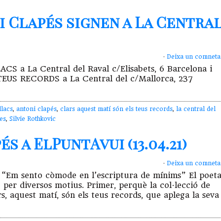
i Clapés signen a La Centra
·
Deixa un comneta
LACS a La Central del Raval c/Elisabets, 6 Barcelona i
EUS RECORDS a La Central del c/Mallorca, 237
llacs
,
antoni clapés
,
clars aquest matí són els teus records
,
la central del
res
,
Silvie Rothkovic
s a ElPuntAvui (13.04.21)
·
Deixa un comneta
 sento còmode en l’escriptura de mínims” El poet
 per diversos motius. Primer, perquè la col·lecció de
s, aquest matí, són els teus records, que aplega la seva