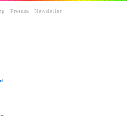
og
Premsa
Newsletter
ri
.
,