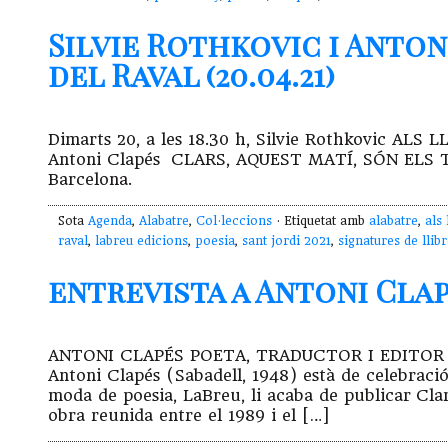
Silvie Rothkovic i Anton
del Raval (20.04.21)
Dimarts 20, a les 18.30 h, Silvie Rothkovic ALS L
Antoni Clapés CLARS, AQUEST MATÍ, SÓN ELS T
Barcelona.
Sota
Agenda
,
Alabatre
,
Col·leccions
· Etiquetat amb
alabatre
,
als 
raval
,
labreu edicions
,
poesia
,
sant jordi 2021
,
signatures de llib
entrevista a Antoni Clapé
ANTONI CLAPÉS POETA, TRADUCTOR I EDITOR “Em
Antoni Clapés (Sabadell, 1948) està de celebració
moda de poesia, LaBreu, li acaba de publicar Clar
obra reunida entre el 1989 i el […]