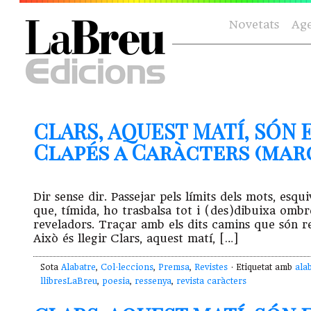
Novetats
Ag
CLARS, AQUEST MATÍ, SÓN 
Clapés a Caràcters (març
Dir sense dir. Passejar pels límits dels mots, esq
que, tímida, ho trasbalsa tot i (des)dibuixa ombres
reveladors. Traçar amb els dits camins que són re
Això és llegir Clars, aquest matí, […]
Sota
Alabatre
,
Col·leccions
,
Premsa
,
Revistes
· Etiquetat amb
ala
llibresLaBreu
,
poesia
,
ressenya
,
revista caràcters