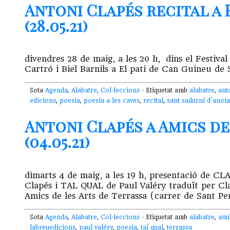
Antoni Clapés recital a 
(28.05.21)
divendres 28 de maig, a les 20 h, dins el Festival
Cartró i Biel Barnils a El pati de Can Guineu de
Sota
Agenda
,
Alabatre
,
Col·leccions
· Etiquetat amb
alabatre
,
ant
edicions
,
poesia
,
poesia a les caves
,
recital
,
sant sadurní d'anoia
Antoni Clapés a Amics de
(04.05.21)
dimarts 4 de maig, a les 19 h, presentació de
Clapés i TAL QUAL de Paul Valéry traduït per C
Amics de les Arts de Terrassa (carrer de Sant Per
Sota
Agenda
,
Alabatre
,
Col·leccions
· Etiquetat amb
alabatre
,
ami
labreuedicions
,
paul valéry
,
poesia
,
tal qual
,
terrassa