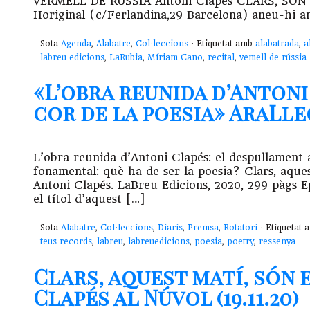
VERMELL DE RÚSSIA Antoni Clapés CLARS, SÓN
Horiginal (c/Ferlandina,29 Barcelona) aneu-hi a
Sota
Agenda
,
Alabatre
,
Col·leccions
· Etiquetat amb
alabatrada
,
a
labreu edicions
,
LaRubia
,
Míriam Cano
,
recital
,
vemell de rússia
«L’obra reunida d’Antoni
cor de la poesia» AraLlegi
L’obra reunida d’Antoni Clapés: el despullament 
fonamental: què ha de ser la poesia? Clars, aque
Antoni Clapés. LaBreu Edicions, 2020, 299 pàgs E
el títol d’aquest […]
Sota
Alabatre
,
Col·leccions
,
Diaris
,
Premsa
,
Rotatori
· Etiquetat
teus records
,
labreu
,
labreuedicions
,
poesia
,
poetry
,
ressenya
Clars, aquest matí, són 
Clapés al Núvol (19.11.20)