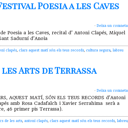
Festival Poesia a les Caves
·
Deixa un comneta
 de Poesia a les Caves, recital d’ Antoni Clapés, Miquel
 Sant Sadurní d’Anoia
oni clapés
,
clars aquest matí són els teus records
,
cultura segura
,
labreu
 les Arts de Terrassa
·
Deixa un comneta
 CLARS, AQUEST MATÍ, SÓN ELS TEUS RECORDS d’Antoni
lapés amb Rosa Cadafalch i Xavier Serrahima serà a
e, 46 primer pis Terrassa).
cs de les arts
,
antoni clapés
,
clars aquest matí són els teus records
,
labreu