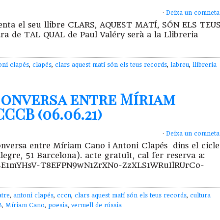
·
Deixa un comneta
esenta el seu llibre CLARS, AQUEST MATÍ, SÓN ELS TEU
ra de TAL QUAL de Paul Valéry serà a la Llibreria
oni clapés
,
clapés
,
clars aquest matí són els teus records
,
labreu
,
llibreria
conversa entre Míriam
CCB (06.06.21)
·
Deixa un comneta
onversa entre Míriam Cano i Antoni Clapés dins el cicle
re, 51 Barcelona). acte gratuït, cal fer reserva a:
fVISE1mYHsV-T8EFPN9wN1ZrXN0-ZzXLS1WRuIlRUrCo-
atre
,
antoni clapés
,
cccn
,
clars aquest matí són els teus records
,
cultura
B
,
Míriam Cano
,
poesia
,
vermell de rússia