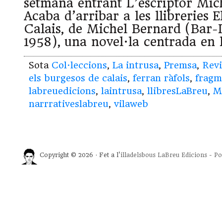
setmana entrant L’escriptor Mic
Acaba d’arribar a les llibreries 
Calais, de Michel Bernard (Bar-
1958), una novel·la centrada en 
Sota
Col·leccions
,
La intrusa
,
Premsa
,
Revi
els burgesos de calais
,
ferran ràfols
,
fragm
labreuedicions
,
laintrusa
,
llibresLaBreu
,
M
narrrativeslabreu
,
vilaweb
Copyright © 2026 · Fet a l'
illadelsbous
LaBreu Edicions
-
Po