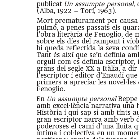
publicat
Un assumpte personal
,
(Alba, 1922 – Torí, 1963).
Mort prematurament per causa 
pulmó, a penes passats els quar
l’obra literària de Fenoglio, de 
sobre els dies del rampant i viole
hi queda reflectida la seva condi
Tant és així que se’n definia amb
orgull com es definia escriptor, 
grans del segle XX a Itàlia, a dir
l’escriptor i editor d’Enaudi que
primers a apreciar les novel·les
Fenoglio.
En
Un assumpte personal
Beppe 
amb excel·lència narrativa una h
Història i qui sap si amb tints a
gran escriptor narra amb verb d
poderoses el camí d’una lluita q
íntima i col·lectiva en un moment