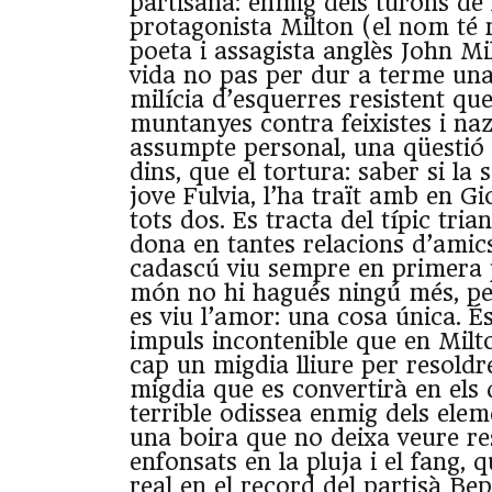
partisana: enmig dels turons de 
protagonista Milton (el nom té 
poeta i assagista anglès John Mil
vida no pas per dur a terme una
milícia d’esquerres resistent que
muntanyes contra feixistes i naz
assumpte personal, una qüestió 
dins, que el tortura: saber si la 
jove Fulvia, l’ha traït amb en G
tots dos. Es tracta del típic tri
dona en tantes relacions d’amic
cadascú viu sempre en primera 
món no hi hagués ningú més, pe
es viu l’amor: una cosa única. É
impuls incontenible que en Mil
cap un migdia lliure per resoldr
migdia que es convertirà en els d
terrible odissea enmig dels elem
una boira que no deixa veure re
enfonsats en la pluja i el fang, 
real en el record del partisà B