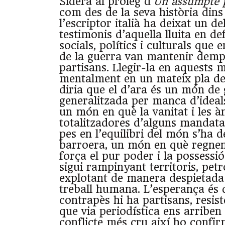
Sidera al pròleg d’
Un assumpte p
com des de la seva història dins 
l’escriptor italià ha deixat un d
testimonis d’aquella lluita en de
socials, polítics i culturals que
de la guerra van mantenir demp
partisans. Llegir-la en aquests 
mentalment en un mateix pla de 
diria que el d’ara és un món de
generalitzada per manca d’ideal
un món en què la vanitat i les à
totalitzadores d’alguns mandat
pes en l’equilibri del món s’ha
barroera, un món en què regnen 
força el pur poder i la possessió
sigui rampinyant territoris, petro
explotant de manera despietada 
treball humana. L’esperança és
contrapès hi ha partisans, resist
que via periodística ens arriben 
conflicte més cru així ho confir