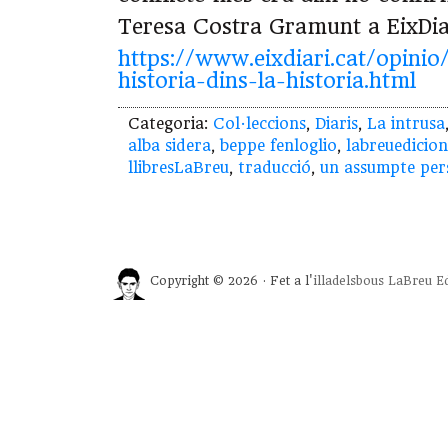
Teresa Costra Gramunt a EixDiar
https://www.eixdiari.cat/opini
historia-dins-la-historia.html
Categoria:
Col·leccions
,
Diaris
,
La intrusa
alba sidera
,
beppe fenloglio
,
labreuedicion
llibresLaBreu
,
traducció
,
un assumpte per
Copyright © 2026 · Fet a l'
illadelsbous
LaBreu Ed