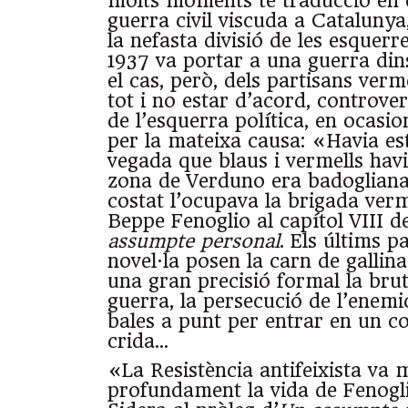
molts moments té traducció en e
guerra civil viscuda a Cataluny
la nefasta divisió de les esquerr
1937 va portar a una guerra din
el cas, però, dels partisans verme
tot i no estar d’acord, controver
de l’esquerra política, en ocasio
per la mateixa causa: «Havia es
vegada que blaus i vermells havie
zona de Verduno era badogliana 
costat l’ocupava la brigada verm
Beppe Fenoglio al capítol VIII d
assumpte personal
. Els últims p
novel·la posen la carn de gallin
una gran precisió formal la bruta
guerra, la persecució de l’enemic
bales a punt per entrar en un c
crida…
«La Resistència antifeixista va 
profundament la vida de Fenogli