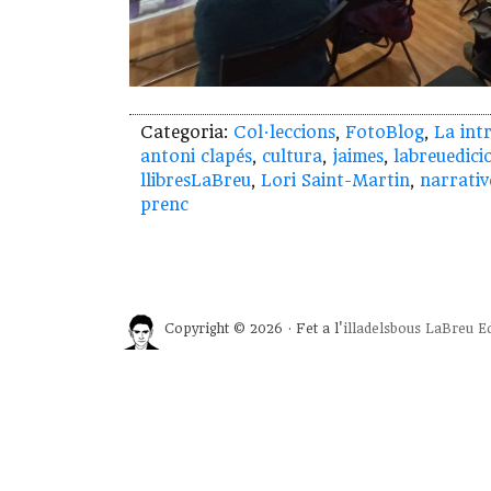
Categoria:
Col·leccions
,
FotoBlog
,
La int
antoni clapés
,
cultura
,
jaimes
,
labreuedici
llibresLaBreu
,
Lori Saint-Martin
,
narrativ
prenc
Copyright © 2026 · Fet a l'
illadelsbous
LaBreu Ed