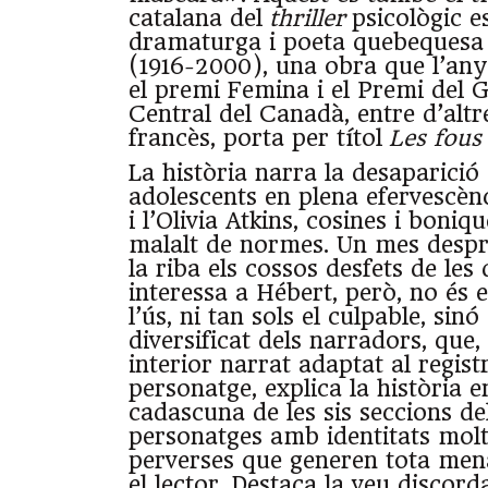
catalana del
thriller
psicològic es
dramaturga i poeta quebequesa
(1916-2000), una obra que l’an
el premi Femina i el Premi del
Central del Canadà, entre d’altre
francès, porta per títol
Les fous
La història narra la desaparició
adolescents en plena efervescènc
i l’Olivia Atkins, cosines i boniq
malalt de normes. Un mes despr
la riba els cossos desfets de les
interessa a Hébert, però, no és e
l’ús, ni tan sols el culpable, sinó
diversificat dels narradors, que
interior narrat adaptat al regist
personatge, explica la història e
cadascuna de les sis seccions del
personatges amb identitats molt
perverses que generen tota men
el lector. Destaca la veu discord