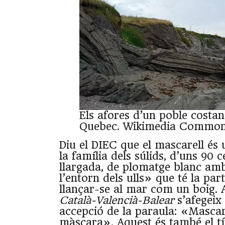
Els afores d’un poble costan
Quebec.
Wikimedia Commo
Diu el DIEC que el mascarell és
la família dels súlids, d’uns 90 
llargada, de plomatge blanc am
l’entorn dels ulls» que té la part
llançar-se al mar com un boig. 
Català-Valencià-Balear
s’afegeix
accepció de la paraula: «Mascar
màscara». Aquest és també el tí