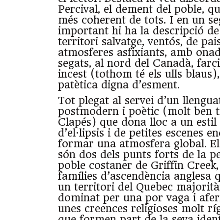
Percival, el dement del poble, qu
més coherent de tots. I en un s
important hi ha la descripció de
territori salvatge, ventós, de pai
atmosferes asfixiants, amb onad
segats, al nord del Canadà, farci
incest (tothom té els ulls blaus),
patètica digna d’esment.
Tot plegat al servei d’un llengua
postmodern i poètic (molt ben t
Clapés) que dona lloc a un estil
d’el·lipsis i de petites escenes 
formar una atmosfera global. El
són dos dels punts forts de la p
poble costaner de Griffin Creek
famílies d’ascendència anglesa q
un territori del Quebec majorit
dominat per una por vaga i aferr
unes creences religioses molt rí
que formen part de la seva iden