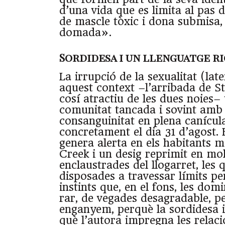
d’una vida que es limita al pas d
de mascle tòxic i dona submisa,
domada».
Sordidesa i un llenguatge ri
La irrupció de la sexualitat (lat
aquest context –l’arribada de S
cosí atractiu de les dues noies– 
comunitat tancada i sovint amb 
consanguinitat en plena canícula
concretament el dia 31 d’agost. 
genera alerta en els habitants m
Creek i un desig reprimit en mol
enclaustrades del llogarret, les 
disposades a travessar límits pe
instints que, en el fons, les domi
rar, de vegades desagradable, p
enganyem, perquè la sordidesa i
què l’autora impregna les rela