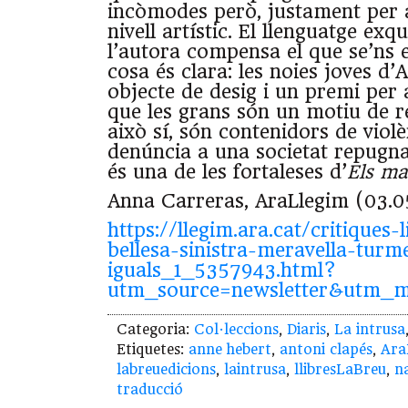
incòmodes però, justament per a
nivell artístic. El llenguatge exqui
l’autora compensa el que se’ns 
cosa és clara: les noies joves d
objecte de desig i un premi per
que les grans són un motiu de rep
això sí, són contenidors de violè
denúncia a una societat repugn
és una de les fortaleses d’
Els ma
Anna Carreras, AraLlegim (03.0
https://llegim.ara.cat/critiques-l
bellesa-sinistra-meravella-turm
iguals_1_5357943.html?
utm_source=newsletter&utm_
Categoria:
Col·leccions
,
Diaris
,
La intrusa
Etiquetes:
anne hebert
,
antoni clapés
,
Ara
labreuedicions
,
laintrusa
,
llibresLaBreu
,
n
traducció