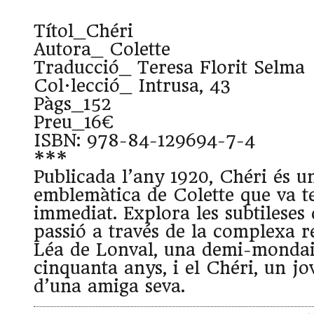
Títol_Chéri
Autora_ Colette
Traducció_ Teresa Florit Selma
Col·lecció_ Intrusa, 43
Pàgs_152
Preu_16€
ISBN: 978-84-129694-7-4
***
Publicada l’any 1920, Chéri és u
emblemàtica de Colette que va te
immediat. Explora les subtileses 
passió a través de la complexa re
Léa de Lonval, una demi-mondai
cinquanta anys, i el Chéri, un jov
d’una amiga seva.