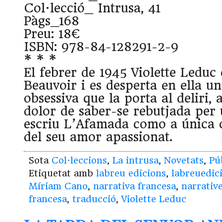
Col·lecció_ Intrusa, 41
Pàgs_168
Preu: 18€
ISBN: 978-84-128291-2-9
* * *
El febrer de 1945 Violette Ledu
Beauvoir i es desperta en ella u
obsessiva que la porta al deliri, a
dolor de saber-se rebutjada per 
escriu L’Afamada como a única 
del seu amor apassionat.
Sota
Col·leccions
,
La intrusa
,
Novetats
,
Pú
Etiquetat amb
labreu edicions
,
labreuedic
Míriam Cano
,
narrativa francesa
,
narrativ
francesa
,
traducció
,
Violette Leduc