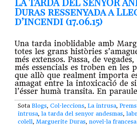
LA TARDA DEL SENYOR A
Duras ressenyada a Lleg
d’incendi (17.06.15)
Una tarda inoblidable amb Marg
totes les grans històries s’amague
més extensos. Passa, de vegades, 
més essencials es troben en les pe
que allò que realment importa es
amagat entre la intoxicació de s
l’ésser humà transita. En paraul
Sota
Blogs
,
Col·leccions
,
La intrusa
,
Prems
intrusa
,
la tarda del senyor andesmas
,
lab
colell
,
Marguerite Duras
,
novel·la francesa