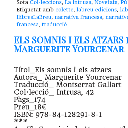
Sota
Col·leccions
,
La intrusa
,
Novetats
,
Pú
Etiquetat amb
colette
,
labreu edicions
,
la
llibresLaBreu
,
narrativa francesa
,
narrativ
francesa
,
traducció
ELS SOMNIS I ELS ATZARS 
Marguerite Yourcenar
Títol_Els somnis i els atzars
Autora_ Marguerite Yourcenar
Traducció_ Montserrat Gallart
Col·lecció_ Intrusa, 42
Pàgs_174
Preu_18€
ISBN: 978-84-128291-8-1
***