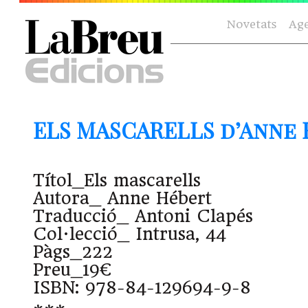
Novetats
Ag
ELS MASCARELLS d’Anne
Títol_Els mascarells
Autora_ Anne Hébert
Traducció_ Antoni Clapés
Col·lecció_ Intrusa, 44
Pàgs_222
Preu_19€
ISBN: 978-84-129694-9-8