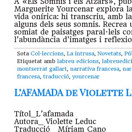
A «Els Somnis i els Atzars», publ
Marguerite Yourcenar explora la
vida onírica: hi transcriu, amb l
alguns dels seus somnis. Recrea 
somiat de paisatges paral·lels co
l’abundància d’imatges i reflexio
Sota
Col·leccions
,
La intrusa
,
Novetats
,
Pú
Etiquetat amb
labreu edicions
,
labreuedic
montserrat gallart
,
narrativa francesa
,
nar
francesa
,
traducció
,
yourcenar
L’AFAMADA de Violette 
Títol_L’afamada
Autora_ Violette Leduc
Traducció _Míriam Cano