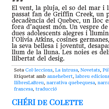
***
El vent, la pluja, el so del mar i 
passat fan de Griffin Creek, un p
decadència del Quebec, un lloc e
fora d’aquest món. Un vespre de 
dues adolescents alegres i llumin
l’Olivia Atkins, cosines germane
la seva bellesa i joventut, desapa
llum de la lluna. Les noies es del
llibertat del desig.
Sota
Col·leccions
,
La intrusa
,
Novetats
,
Pú
Etiquetat amb
annehebert
,
labreu edicion
llibresLaBreu
,
narrativa quebequesa
,
narr
francesa
,
traducció
CHÉRI de Colette