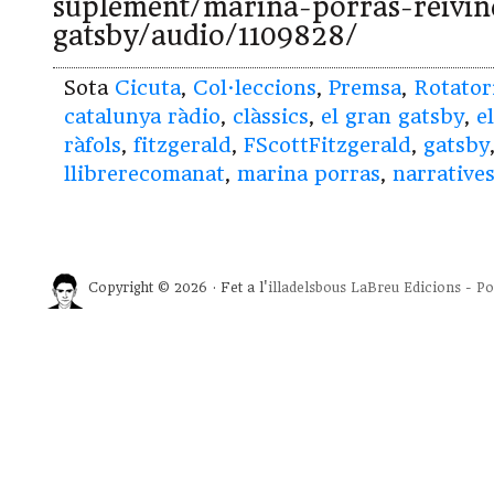
suplement/marina-porras-reivin
gatsby/audio/1109828/
Sota
Cicuta
,
Col·leccions
,
Premsa
,
Rotator
catalunya ràdio
,
clàssics
,
el gran gatsby
,
e
ràfols
,
fitzgerald
,
FScottFitzgerald
,
gatsby
llibrerecomanat
,
marina porras
,
narrative
Copyright © 2026 · Fet a l'
illadelsbous
LaBreu Edicions
-
Po