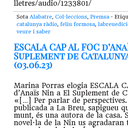
lletres/audio/1233801/
Sota
Alabatre
,
Col·leccions
,
Premsa
· Etiq
catalunya ràdio
,
feliu formosa
,
labreuedic
veure i saber
ESCALA CAP AL FOC d’Anaï
Suplement de Cataluny
(03.06.23)
Marina Porras elogia ESCALA 
d’Anaïs Nin a El Suplement de C
«[…] Per parlar de perspectives.
publicada a La Breu, sapigueu q
munt, és una autora de la casa. 
novel·la de la Nin us agradaran t