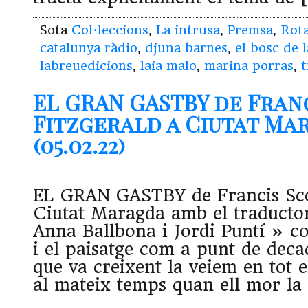
Sota
Col·leccions
,
La intrusa
,
Premsa
,
Rota
catalunya ràdio
,
djuna barnes
,
el bosc de l
labreuedicions
,
laia malo
,
marina porras
,
t
EL GRAN GASTBY de Fran
Fitzgerald a Ciutat Ma
(05.02.22)
EL GRAN GASTBY de Francis Scot
Ciutat Maragda amb el traductor
Anna Ballbona i Jordi Puntí » co
i el paisatge com a punt de deca
que va creixent la veiem en tot e
al mateix temps quan ell mor la