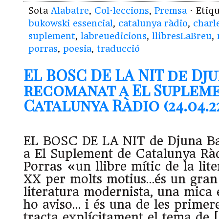
Sota
Alabatre
,
Col·leccions
,
Premsa
· Etiq
bukowski essencial
,
catalunya ràdio
,
charl
suplement
,
labreuedicions
,
llibresLaBreu
,
porras
,
poesia
,
traducció
EL BOSC DE LA NIT de Dj
recomanat a El Suplem
Catalunya Ràdio (24.04.2
EL BOSC DE LA NIT de Djuna B
a El Suplement de Catalunya Rà
Porras «un llibre mític de la lite
XX per molts motius…és un gran
literatura modernista, una mica 
ho aviso… i és una de les primer
tracta explícitament el tema de 