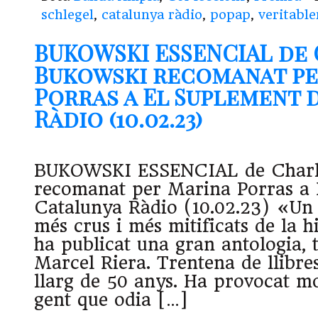
schlegel
,
catalunya ràdio
,
popap
,
veritabl
BUKOWSKI ESSENCIAL de
Bukowski recomanat pe
Porras a El Suplement 
Ràdio (10.02.23)
BUKOWSKI ESSENCIAL de Charl
recomanat per Marina Porras a 
Catalunya Ràdio (10.02.23) «Un 
més crus i més mitificats de la h
ha publicat una gran antologia, 
Marcel Riera. Trentena de llibre
llarg de 50 anys. Ha provocat mo
gent que odia […]