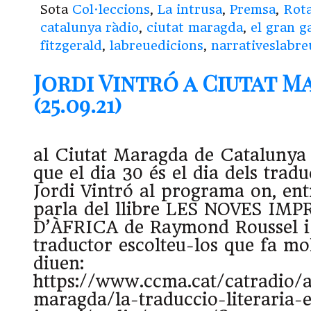
Sota
Col·leccions
,
La intrusa
,
Premsa
,
Rota
catalunya ràdio
,
ciutat maragda
,
el gran g
fitzgerald
,
labreuedicions
,
narrativeslabre
Jordi Vintró a Ciutat 
(25.09.21)
al Ciutat Maragda de Catalunya 
que el dia 30 és el dia dels trad
Jordi Vintró al programa on, entr
parla del llibre LES NOVES IM
D’ÀFRICA de Raymond Roussel i l
traductor escolteu-los que fa mo
diuen:
https://www.ccma.cat/catradio/a
maragda/la-traduccio-literaria-e