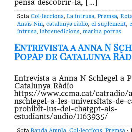
pensa descobrir-la, […]
Sota
Col·leccions
,
La intrusa
,
Premsa
,
Rota
Anaïs Nin
,
catalunya ràdio
,
el suplement
,
e
intrusa
,
labreuedicions
,
marina porras
Entrevista a Anna N Sch
PopAp de Catalunya Rà
Entrevista a Anna N Schlegel a 
Catalunya Ràdio
https://www.ccma.cat/catradio/
nschlegel-a-les-universitats-de-
prohibit-lus-del-chatgpt-als-
estudiants/audio/1163935/
Sota
Banda Ampla
,
Col·leccions
,
Premsa
· 