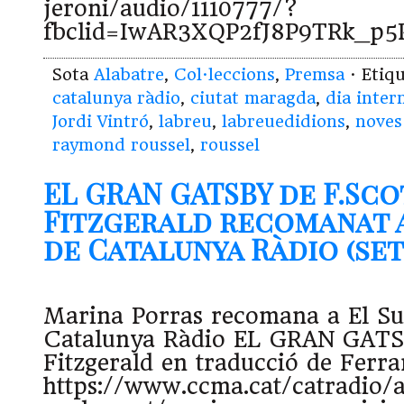
jeroni/audio/1110777/?
fbclid=IwAR3XQP2fJ8P9TRk_p
Sota
Alabatre
,
Col·leccions
,
Premsa
· Etiq
catalunya ràdio
,
ciutat maragda
,
dia inter
Jordi Vintró
,
labreu
,
labreuedidions
,
noves
raymond roussel
,
roussel
EL GRAN GATSBY de F.Sco
Fitzgerald recomanat 
de Catalunya Ràdio (set 
Marina Porras recomana a El S
Catalunya Ràdio EL GRAN GATSB
Fitzgerald en traducció de Ferra
https://www.ccma.cat/catradio/a