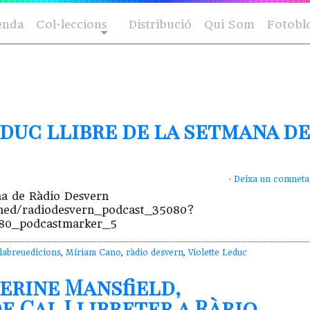
enda
Col·leccions
Distribució
Qui Som
Fotobl
duc llibre de la setmana de
·
Deixa un comneta
na de Ràdio Desvern
ned/radiodesvern_podcast_35080?
80_podcastmarker_5
labreuedicions
,
Míriam Cano
,
ràdio desvern
,
Violette Leduc
erine Mansfield,
e Cal Llibreter a Ràrio