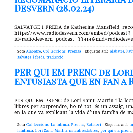
Desvern (28.02.24)
SALVATGE I FREDA de Katherine Mansfield, recoma
https://www.radiodesvern.com/embed/podcast?
id=radiodesvern_podcast_33414&mid=radiodesv
Sota
Alabatre
,
Col·leccions
,
Premsa
· Etiquetat amb
alabatre
,
kat
salvatge i freda
,
traducció
PER QUI EM PRENC de Lori
entusiasta que en fan a R
PER QUI EM PRENC de Lori Saint-Martin i la lect
llibres per sorprendre, ho té tot, és un assaig, u
en la que va explicant la vida d’una família de 
Sota
Col·leccions
,
La intrusa
,
Premsa
,
Rotatori
· Etiquetat amb
a
laintrusa
,
Lori Saint-Martin
,
narrativeslabreu
,
per qui em prenc