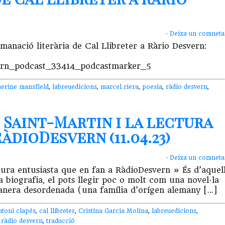
·
Deixa un comneta
nació literària de Cal Llibreter a Ràrio Desvern:
ern_podcast_33414_podcastmarker_5
herine mansfield
,
labreuedicions
,
marcel riera
,
poesia
,
ràdio desvern
,
 Saint-Martin i la lectura
àdioDesvern (11.04.23)
·
Deixa un comneta
ura entusiasta que en fan a RàdioDesvern » És d’aquel
na biografia, el pots llegir poc o molt com una novel·la
manera desordenada (una família d’orígen alemany […]
ntoni clapés
,
cal llibreter
,
Cristina Garcia Molina
,
labreuedicions
,
,
ràdio desvern
,
traducció