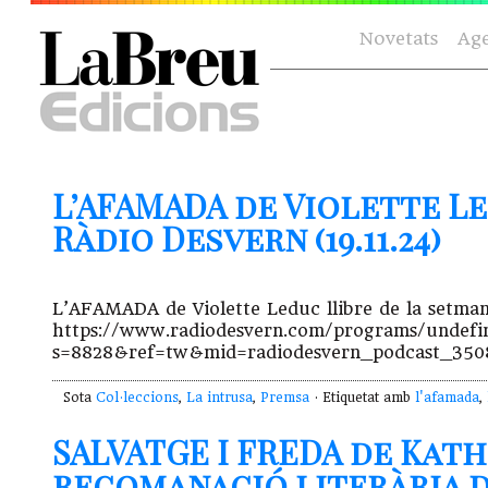
Novetats
Ag
L’AFAMADA de Violette Le
Ràdio Desvern (19.11.24)
L’AFAMADA de Violette Leduc llibre de la setma
https://www.radiodesvern.com/programs/undefi
s=8828&ref=tw&mid=radiodesvern_podcast_350
Sota
Col·leccions
,
La intrusa
,
Premsa
· Etiquetat amb
l'afamada
,
SALVATGE I FREDA de Kath
recomanació literària d